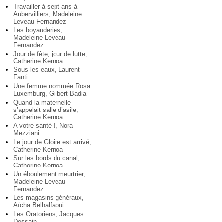
Travailler à sept ans à
Aubervilliers, Madeleine
Leveau Fernandez
Les boyauderies,
Madeleine Leveau-
Fernandez
Jour de fête, jour de lutte,
Catherine Kernoa
Sous les eaux, Laurent
Fanti
Une femme nommée Rosa
Luxemburg, Gilbert Badia
Quand la maternelle
s’appelait salle d’asile,
Catherine Kernoa
A votre santé !, Nora
Mezziani
Le jour de Gloire est arrivé,
Catherine Kernoa
Sur les bords du canal,
Catherine Kernoa
Un éboulement meurtrier,
Madeleine Leveau
Fernandez
Les magasins généraux,
Aïcha Belhalfaoui
Les Oratoriens, Jacques
Dessain