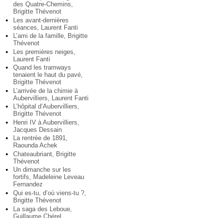
des Quatre-Chemins,
Brigitte Thévenot
Les avant-dernières
séances, Laurent Fanti
L’ami de la famille, Brigitte
Thévenot
Les premières neiges,
Laurent Fanti
Quand les tramways
tenaient le haut du pavé,
Brigitte Thévenot
L’arrivée de la chimie à
Aubervilliers, Laurent Fanti
L’hôpital d’Aubervilliers,
Brigitte Thévenot
Henri IV à Aubervilliers,
Jacques Dessain
La rentrée de 1891,
Raounda Achek
Chateaubriant, Brigitte
Thévenot
Un dimanche sur les
fortifs, Madeleine Leveau
Fernandez
Qui es-tu, d’où viens-tu ?,
Brigitte Thévenot
La saga des Leboue,
Guillaume Chérel