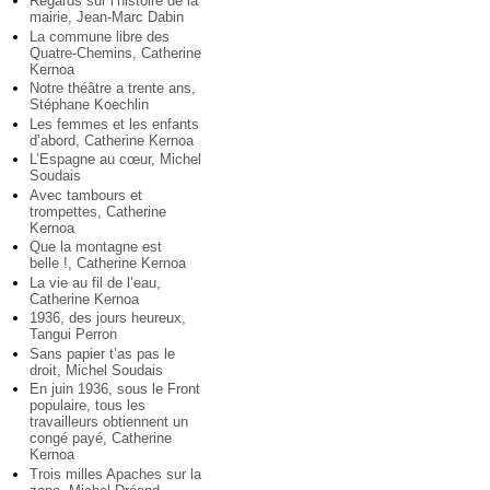
Regards sur l’histoire de la
mairie, Jean-Marc Dabin
La commune libre des
Quatre-Chemins, Catherine
Kernoa
Notre théâtre a trente ans,
Stéphane Koechlin
Les femmes et les enfants
d’abord, Catherine Kernoa
L’Espagne au cœur, Michel
Soudais
Avec tambours et
trompettes, Catherine
Kernoa
Que la montagne est
belle !, Catherine Kernoa
La vie au fil de l’eau,
Catherine Kernoa
1936, des jours heureux,
Tangui Perron
Sans papier t’as pas le
droit, Michel Soudais
En juin 1936, sous le Front
populaire, tous les
travailleurs obtiennent un
congé payé, Catherine
Kernoa
Trois milles Apaches sur la