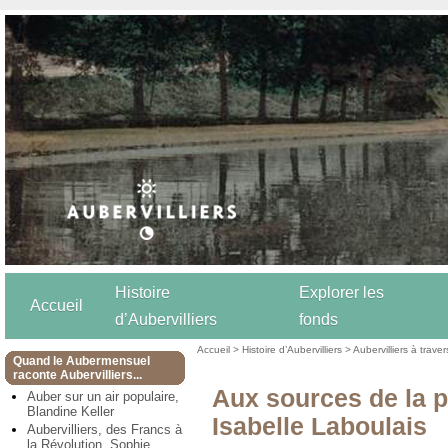
Histoire
Explorer les
Accueil
d’Aubervilliers
fonds
Accueil
>
Histoire d’Aubervilliers
>
Aubervilliers à trave
Quand le Aubermensuel
raconte Aubervilliers...
Aux sources de la pl
Auber sur un air populaire,
Blandine Keller
Isabelle Laboulais
Aubervilliers, des Francs à
la Révolution, Sophie