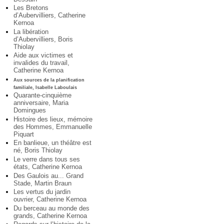
Les Bretons
d’Aubervilliers, Catherine
Kernoa
La libération
d’Aubervilliers, Boris
Thiolay
Aide aux victimes et
invalides du travail,
Catherine Kernoa
Aux sources de la planification
familiale, Isabelle Laboulais
Quarante-cinquième
anniversaire, Maria
Domingues
Histoire des lieux, mémoire
des Hommes, Emmanuelle
Piquart
En banlieue, un théâtre est
né, Boris Thiolay
Le verre dans tous ses
états, Catherine Kernoa
Des Gaulois au... Grand
Stade, Martin Braun
Les vertus du jardin
ouvrier, Catherine Kernoa
Du berceau au monde des
grands, Catherine Kernoa