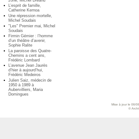
zone, Michel Dréand
L’esprit de famille,
Catherine Kernoa
Une répression mortelle,
Michel Soudais
"Les" Premier mai, Michel
Soudais
Firmin Gémier : l’homme
d’un théâtre d’avenir,
Sophie Ralite
La paroisse des Quatre-
Chemins a cent ans,
Frédéric Lombard
L’avenue Jean Jaurès
d’hier à aujourd’hui,
Frédéric Medeiros
Julien Saiz, médecin de
1950 à 1989 à
Aubervilliers, Maria
Domingues
Mise à jour le 06/0
© Archiv