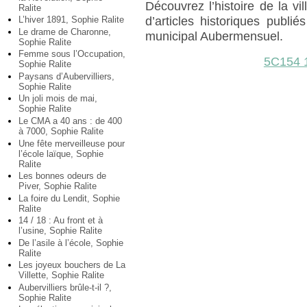
Découvrez l’histoire de la vil
Ralite
L’hiver 1891, Sophie Ralite
d’articles historiques publ
Le drame de Charonne,
municipal Aubermensuel.
Sophie Ralite
Femme sous l’Occupation,
5C154 
Sophie Ralite
Paysans d’Aubervilliers,
Sophie Ralite
Un joli mois de mai,
Sophie Ralite
Le CMA a 40 ans : de 400
à 7000, Sophie Ralite
Une fête merveilleuse pour
l’école laïque, Sophie
Ralite
Les bonnes odeurs de
Piver, Sophie Ralite
La foire du Lendit, Sophie
Ralite
14 / 18 : Au front et à
l’usine, Sophie Ralite
De l’asile à l’école, Sophie
Ralite
Les joyeux bouchers de La
Villette, Sophie Ralite
Aubervilliers brûle-t-il ?,
Sophie Ralite