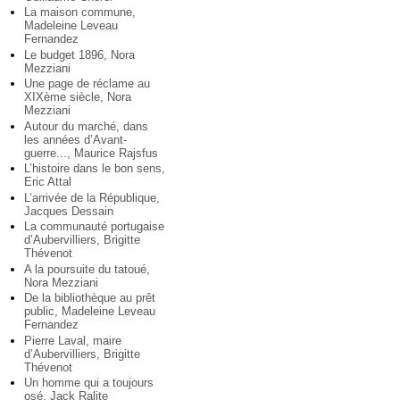
La maison commune,
Madeleine Leveau
Fernandez
Le budget 1896, Nora
Mezziani
Une page de réclame au
XIXème siècle, Nora
Mezziani
Autour du marché, dans
les années d’Avant-
guerre..., Maurice Rajsfus
L’histoire dans le bon sens,
Eric Attal
L’arrivée de la République,
Jacques Dessain
La communauté portugaise
d’Aubervilliers, Brigitte
Thévenot
A la poursuite du tatoué,
Nora Mezziani
De la bibliothèque au prêt
public, Madeleine Leveau
Fernandez
Pierre Laval, maire
d’Aubervilliers, Brigitte
Thévenot
Un homme qui a toujours
osé, Jack Ralite