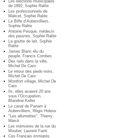
Les élections municipales
de 1892, Sophie Ralite
Les professionnels de
Malicet, Sophie Ralite
La Biffe d’Aubervilliers,
Sophie Ralite
Antoine Pesqué, médecin
des pauvres, Sophie Ralite
La goutte de lait, Sophie
Ralite
James Blanc élu du
peuple, Francis Combes
Des rails dans la ville,
Michel De Caro
Le retour des pieds-noirs,
Michel De Caro
Montfort village, Michel De
Caro
Ils, elles avaient 20 ans
sous l’Occupation,
Blandine Keller
Le canal de Panam à
Aubervilliers, Régis Huleux
"Les allumettes", Thierry
Marck
Les mémoires de la rue du
Moutier, Laurent Fanti
Ces Français immigrés