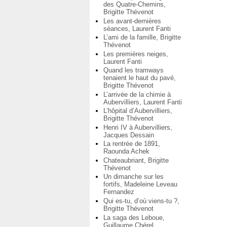
des Quatre-Chemins,
Brigitte Thévenot
Les avant-dernières
séances, Laurent Fanti
L’ami de la famille, Brigitte
Thévenot
Les premières neiges,
Laurent Fanti
Quand les tramways
tenaient le haut du pavé,
Brigitte Thévenot
L’arrivée de la chimie à
Aubervilliers, Laurent Fanti
L’hôpital d’Aubervilliers,
Brigitte Thévenot
Henri IV à Aubervilliers,
Jacques Dessain
La rentrée de 1891,
Raounda Achek
Chateaubriant, Brigitte
Thévenot
Un dimanche sur les
fortifs, Madeleine Leveau
Fernandez
Qui es-tu, d’où viens-tu ?,
Brigitte Thévenot
La saga des Leboue,
Guillaume Chérel