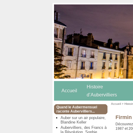
Histoire
Accueil
d’Aubervilliers
Accueil
>
Histoi
Quand le Aubermensuel
raconte Aubervilliers...
Firmin
Auber sur un air populaire,
Blandine Keller
Découvrez l
Aubervilliers, des Francs à
1987 et 2
la Révolution, Sophie