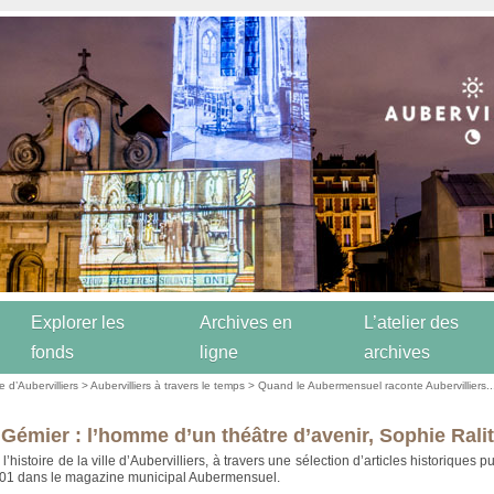
Explorer les
Archives en
L’atelier des
fonds
ligne
archives
re d’Aubervilliers
>
Aubervilliers à travers le temps
>
Quand le Aubermensuel raconte Aubervilliers..
 Gémier : l’homme d’un théâtre d’avenir, Sophie Rali
’histoire de la ville d’Aubervilliers, à travers une sélection d’articles historiques p
001 dans le magazine municipal Aubermensuel.