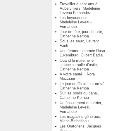
Travailler à sept ans à
Aubervilliers, Madeleine
Leveau Fernandez
Les boyauderies,
Madeleine Leveau-
Fernandez
Jour de fête, jour de lutte,
Catherine Kernoa
Sous les eaux, Laurent
Fanti
Une femme nommée Rosa
Luxemburg, Gilbert Badia
Quand la maternelle
s’appelait salle d’asile,
Catherine Kernoa
A votre santé !, Nora
Mezziani
Le jour de Gloire est arrivé,
Catherine Kernoa
Sur les bords du canal,
Catherine Kernoa
Un éboulement meurtrier,
Madeleine Leveau
Fernandez
Les magasins généraux,
Aïcha Belhalfaoui
Les Oratoriens, Jacques
Dessain