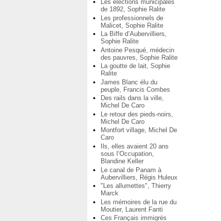
Les élections municipales
de 1892, Sophie Ralite
Les professionnels de
Malicet, Sophie Ralite
La Biffe d’Aubervilliers,
Sophie Ralite
Antoine Pesqué, médecin
des pauvres, Sophie Ralite
La goutte de lait, Sophie
Ralite
James Blanc élu du
peuple, Francis Combes
Des rails dans la ville,
Michel De Caro
Le retour des pieds-noirs,
Michel De Caro
Montfort village, Michel De
Caro
Ils, elles avaient 20 ans
sous l’Occupation,
Blandine Keller
Le canal de Panam à
Aubervilliers, Régis Huleux
"Les allumettes", Thierry
Marck
Les mémoires de la rue du
Moutier, Laurent Fanti
Ces Français immigrés