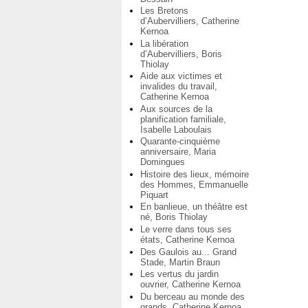
Les Bretons
d’Aubervilliers, Catherine
Kernoa
La libération
d’Aubervilliers, Boris
Thiolay
Aide aux victimes et
invalides du travail,
Catherine Kernoa
Aux sources de la
planification familiale,
Isabelle Laboulais
Quarante-cinquième
anniversaire, Maria
Domingues
Histoire des lieux, mémoire
des Hommes, Emmanuelle
Piquart
En banlieue, un théâtre est
né, Boris Thiolay
Le verre dans tous ses
états, Catherine Kernoa
Des Gaulois au... Grand
Stade, Martin Braun
Les vertus du jardin
ouvrier, Catherine Kernoa
Du berceau au monde des
grands, Catherine Kernoa