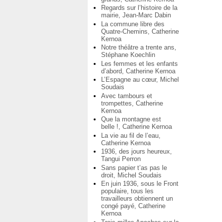
Regards sur l’histoire de la
mairie, Jean-Marc Dabin
La commune libre des
Quatre-Chemins, Catherine
Kernoa
Notre théâtre a trente ans,
Stéphane Koechlin
Les femmes et les enfants
d’abord, Catherine Kernoa
L’Espagne au cœur, Michel
Soudais
Avec tambours et
trompettes, Catherine
Kernoa
Que la montagne est
belle !, Catherine Kernoa
La vie au fil de l’eau,
Catherine Kernoa
1936, des jours heureux,
Tangui Perron
Sans papier t’as pas le
droit, Michel Soudais
En juin 1936, sous le Front
populaire, tous les
travailleurs obtiennent un
congé payé, Catherine
Kernoa