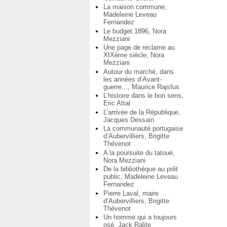
La maison commune,
Madeleine Leveau
Fernandez
Le budget 1896, Nora
Mezziani
Une page de réclame au
XIXème siècle, Nora
Mezziani
Autour du marché, dans
les années d’Avant-
guerre..., Maurice Rajsfus
L’histoire dans le bon sens,
Eric Attal
L’arrivée de la République,
Jacques Dessain
La communauté portugaise
d’Aubervilliers, Brigitte
Thévenot
A la poursuite du tatoué,
Nora Mezziani
De la bibliothèque au prêt
public, Madeleine Leveau
Fernandez
Pierre Laval, maire
d’Aubervilliers, Brigitte
Thévenot
Un homme qui a toujours
osé, Jack Ralite