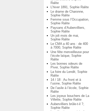
Ralite
L’hiver 1891, Sophie Ralite
Le drame de Charonne,
Sophie Ralite
Femme sous l’Occupation,
Sophie Ralite
Paysans d’Aubervilliers,
Sophie Ralite
Un joli mois de mai,
Sophie Ralite
Le CMA a 40 ans : de 400
à 7000, Sophie Ralite
Une fête merveilleuse pour
l’école laïque, Sophie
Ralite
Les bonnes odeurs de
Piver, Sophie Ralite
La foire du Lendit, Sophie
Ralite
14 / 18 : Au front et à
l’usine, Sophie Ralite
De l’asile à l’école, Sophie
Ralite
Les joyeux bouchers de La
Villette, Sophie Ralite
Aubervilliers brûle-t-il ?,
Sophie Ralite