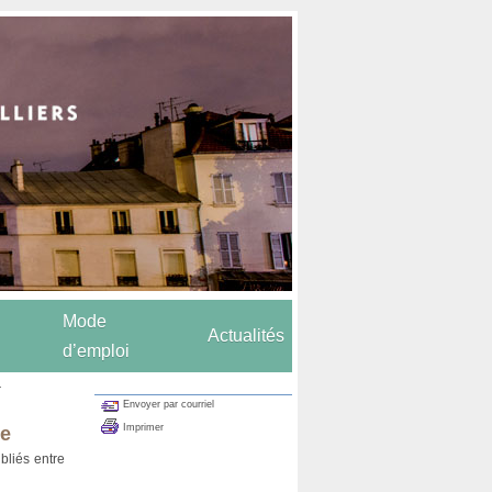
Mode
Actualités
d’emploi
.
Envoyer par courriel
Imprimer
te
ubliés entre