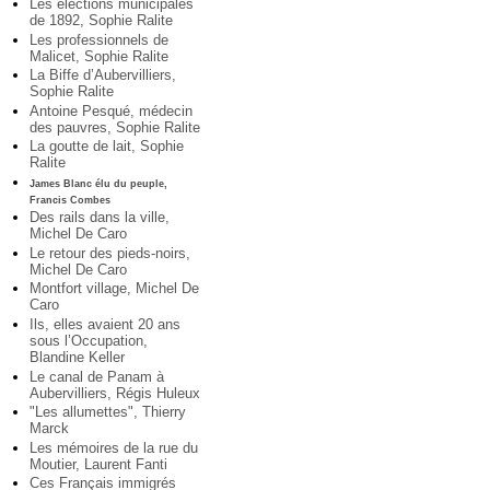
Les élections municipales
de 1892, Sophie Ralite
Les professionnels de
Malicet, Sophie Ralite
La Biffe d’Aubervilliers,
Sophie Ralite
Antoine Pesqué, médecin
des pauvres, Sophie Ralite
La goutte de lait, Sophie
Ralite
James Blanc élu du peuple,
Francis Combes
Des rails dans la ville,
Michel De Caro
Le retour des pieds-noirs,
Michel De Caro
Montfort village, Michel De
Caro
Ils, elles avaient 20 ans
sous l’Occupation,
Blandine Keller
Le canal de Panam à
Aubervilliers, Régis Huleux
"Les allumettes", Thierry
Marck
Les mémoires de la rue du
Moutier, Laurent Fanti
Ces Français immigrés