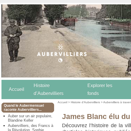
Histoire
Explorer les
Accueil
d’Aubervilliers
fonds
Accueil
>
Histoire d’Aubervilliers
>
Aubervilliers à trave
Quand le Aubermensuel
raconte Aubervilliers...
James Blanc élu du
Auber sur un air populaire,
Blandine Keller
Découvrez l’histoire de la vil
Aubervilliers, des Francs à
la Révolution, Sophie