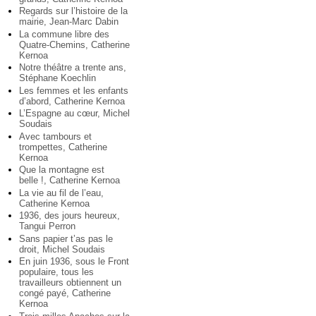
Regards sur l’histoire de la
mairie, Jean-Marc Dabin
La commune libre des
Quatre-Chemins, Catherine
Kernoa
Notre théâtre a trente ans,
Stéphane Koechlin
Les femmes et les enfants
d’abord, Catherine Kernoa
L’Espagne au cœur, Michel
Soudais
Avec tambours et
trompettes, Catherine
Kernoa
Que la montagne est
belle !, Catherine Kernoa
La vie au fil de l’eau,
Catherine Kernoa
1936, des jours heureux,
Tangui Perron
Sans papier t’as pas le
droit, Michel Soudais
En juin 1936, sous le Front
populaire, tous les
travailleurs obtiennent un
congé payé, Catherine
Kernoa