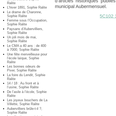
d’articles historiques publ
Ralite
municipal Aubermensuel.
L’hiver 1891, Sophie Ralite
Le drame de Charonne,
5C102 
Sophie Ralite
Femme sous l’Occupation,
Sophie Ralite
Paysans d’Aubervilliers,
Sophie Ralite
Un joli mois de mai,
Sophie Ralite
Le CMA a 40 ans : de 400
à 7000, Sophie Ralite
Une fête merveilleuse pour
l’école laïque, Sophie
Ralite
Les bonnes odeurs de
Piver, Sophie Ralite
La foire du Lendit, Sophie
Ralite
14 / 18 : Au front et à
l’usine, Sophie Ralite
De l’asile à l’école, Sophie
Ralite
Les joyeux bouchers de La
Villette, Sophie Ralite
Aubervilliers brûle-t-il ?,
Sophie Ralite