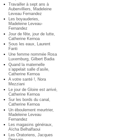
Travailler à sept ans à
Aubervilliers, Madeleine
Leveau Fernandez
Les boyauderies,
Madeleine Leveau-
Fernandez
Jour de fête, jour de lutte,
Catherine Kernoa
Sous les eaux, Laurent
Fanti
Une femme nommée Rosa
Luxemburg, Gilbert Badia
Quand la maternelle
s’appelait salle d’asile,
Catherine Kernoa
A votre santé !, Nora
Mezziani
Le jour de Gloire est arrivé,
Catherine Kernoa
Sur les bords du canal,
Catherine Kernoa
Un éboulement meurtrier,
Madeleine Leveau
Fernandez
Les magasins généraux,
Aïcha Belhalfaoui
Les Oratoriens, Jacques
Dessain