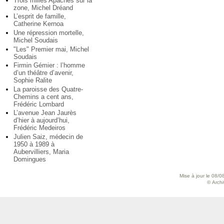
Trois milles Apaches sur la
zone, Michel Dréand
L’esprit de famille,
Catherine Kernoa
Une répression mortelle,
Michel Soudais
"Les" Premier mai, Michel
Soudais
Firmin Gémier : l’homme
d’un théâtre d’avenir,
Sophie Ralite
La paroisse des Quatre-
Chemins a cent ans,
Frédéric Lombard
L’avenue Jean Jaurès
d’hier à aujourd’hui,
Frédéric Medeiros
Julien Saiz, médecin de
1950 à 1989 à
Aubervilliers, Maria
Domingues
Mise à jour le 08/0
© Archiv