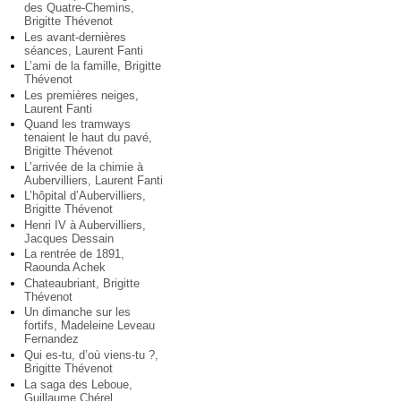
des Quatre-Chemins,
Brigitte Thévenot
Les avant-dernières
séances, Laurent Fanti
L’ami de la famille, Brigitte
Thévenot
Les premières neiges,
Laurent Fanti
Quand les tramways
tenaient le haut du pavé,
Brigitte Thévenot
L’arrivée de la chimie à
Aubervilliers, Laurent Fanti
L’hôpital d’Aubervilliers,
Brigitte Thévenot
Henri IV à Aubervilliers,
Jacques Dessain
La rentrée de 1891,
Raounda Achek
Chateaubriant, Brigitte
Thévenot
Un dimanche sur les
fortifs, Madeleine Leveau
Fernandez
Qui es-tu, d’où viens-tu ?,
Brigitte Thévenot
La saga des Leboue,
Guillaume Chérel