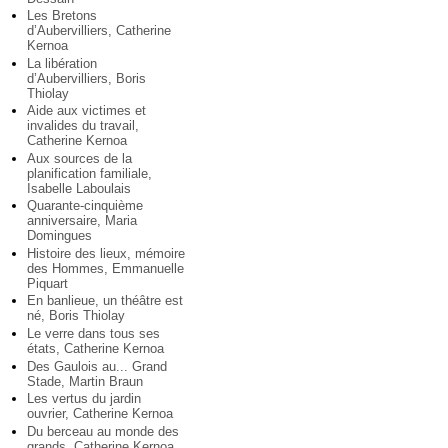
Les Bretons
d’Aubervilliers, Catherine
Kernoa
La libération
d’Aubervilliers, Boris
Thiolay
Aide aux victimes et
invalides du travail,
Catherine Kernoa
Aux sources de la
planification familiale,
Isabelle Laboulais
Quarante-cinquième
anniversaire, Maria
Domingues
Histoire des lieux, mémoire
des Hommes, Emmanuelle
Piquart
En banlieue, un théâtre est
né, Boris Thiolay
Le verre dans tous ses
états, Catherine Kernoa
Des Gaulois au... Grand
Stade, Martin Braun
Les vertus du jardin
ouvrier, Catherine Kernoa
Du berceau au monde des
grands, Catherine Kernoa