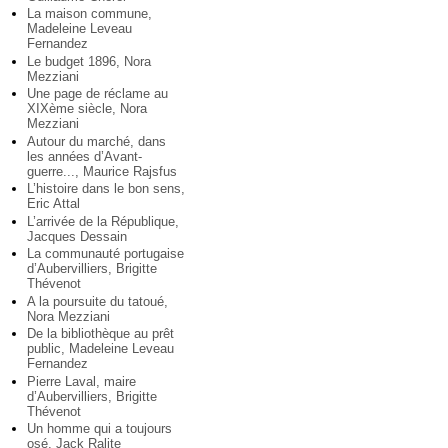
La maison commune,
Madeleine Leveau
Fernandez
Le budget 1896, Nora
Mezziani
Une page de réclame au
XIXème siècle, Nora
Mezziani
Autour du marché, dans
les années d’Avant-
guerre..., Maurice Rajsfus
L’histoire dans le bon sens,
Eric Attal
L’arrivée de la République,
Jacques Dessain
La communauté portugaise
d’Aubervilliers, Brigitte
Thévenot
A la poursuite du tatoué,
Nora Mezziani
De la bibliothèque au prêt
public, Madeleine Leveau
Fernandez
Pierre Laval, maire
d’Aubervilliers, Brigitte
Thévenot
Un homme qui a toujours
osé, Jack Ralite