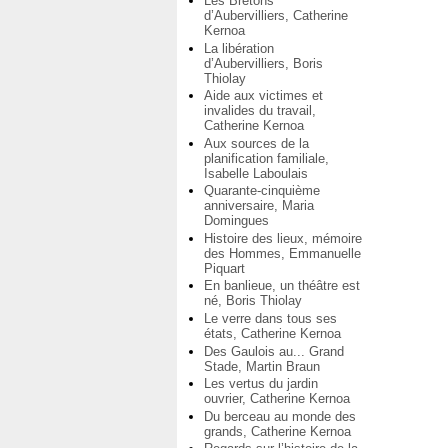
Les Bretons
d’Aubervilliers, Catherine
Kernoa
La libération
d’Aubervilliers, Boris
Thiolay
Aide aux victimes et
invalides du travail,
Catherine Kernoa
Aux sources de la
planification familiale,
Isabelle Laboulais
Quarante-cinquième
anniversaire, Maria
Domingues
Histoire des lieux, mémoire
des Hommes, Emmanuelle
Piquart
En banlieue, un théâtre est
né, Boris Thiolay
Le verre dans tous ses
états, Catherine Kernoa
Des Gaulois au... Grand
Stade, Martin Braun
Les vertus du jardin
ouvrier, Catherine Kernoa
Du berceau au monde des
grands, Catherine Kernoa