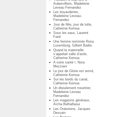
Aubervilliers, Madeleine
Leveau Fernandez
Les boyauderies,
Madeleine Leveau-
Fernandez
Jour de fête, jour de lutte,
Catherine Kernoa
Sous les eaux, Laurent
Fanti
Une femme nommée Rosa
Luxemburg, Gilbert Badia
Quand la maternelle
s’appelait salle d’asile,
Catherine Kernoa
A votre santé !, Nora
Mezziani
Le jour de Gloire est arrivé,
Catherine Kernoa
Sur les bords du canal,
Catherine Kernoa
Un éboulement meurtrier,
Madeleine Leveau
Fernandez
Les magasins généraux,
Aïcha Belhalfaoui
Les Oratoriens, Jacques
Dessain