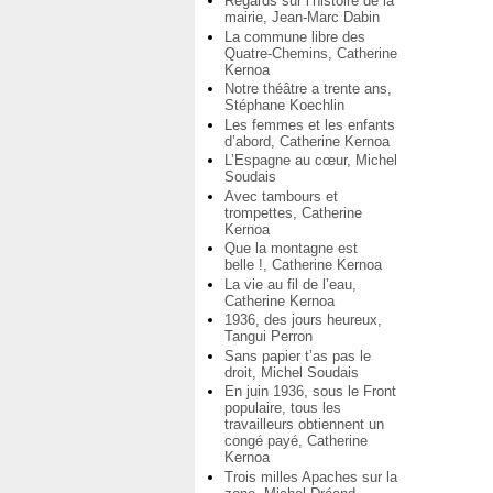
Regards sur l’histoire de la
mairie, Jean-Marc Dabin
La commune libre des
Quatre-Chemins, Catherine
Kernoa
Notre théâtre a trente ans,
Stéphane Koechlin
Les femmes et les enfants
d’abord, Catherine Kernoa
L’Espagne au cœur, Michel
Soudais
Avec tambours et
trompettes, Catherine
Kernoa
Que la montagne est
belle !, Catherine Kernoa
La vie au fil de l’eau,
Catherine Kernoa
1936, des jours heureux,
Tangui Perron
Sans papier t’as pas le
droit, Michel Soudais
En juin 1936, sous le Front
populaire, tous les
travailleurs obtiennent un
congé payé, Catherine
Kernoa
Trois milles Apaches sur la