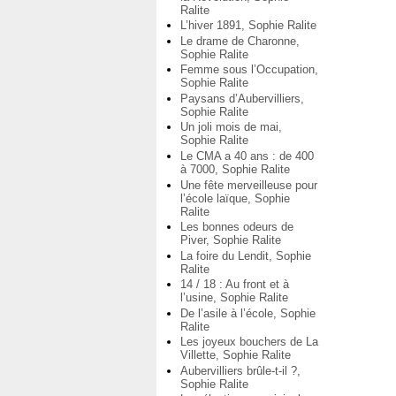
Ralite
L’hiver 1891, Sophie Ralite
Le drame de Charonne,
Sophie Ralite
Femme sous l’Occupation,
Sophie Ralite
Paysans d’Aubervilliers,
Sophie Ralite
Un joli mois de mai,
Sophie Ralite
Le CMA a 40 ans : de 400
à 7000, Sophie Ralite
Une fête merveilleuse pour
l’école laïque, Sophie
Ralite
Les bonnes odeurs de
Piver, Sophie Ralite
La foire du Lendit, Sophie
Ralite
14 / 18 : Au front et à
l’usine, Sophie Ralite
De l’asile à l’école, Sophie
Ralite
Les joyeux bouchers de La
Villette, Sophie Ralite
Aubervilliers brûle-t-il ?,
Sophie Ralite