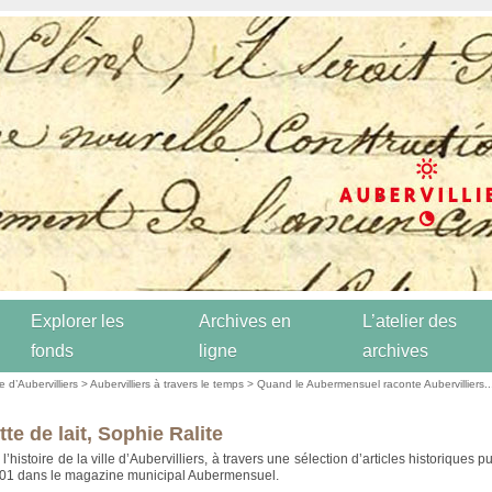
Explorer les
Archives en
L’atelier des
fonds
ligne
archives
re d’Aubervilliers
>
Aubervilliers à travers le temps
>
Quand le Aubermensuel raconte Aubervilliers..
te de lait, Sophie Ralite
’histoire de la ville d’Aubervilliers, à travers une sélection d’articles historiques p
001 dans le magazine municipal Aubermensuel.