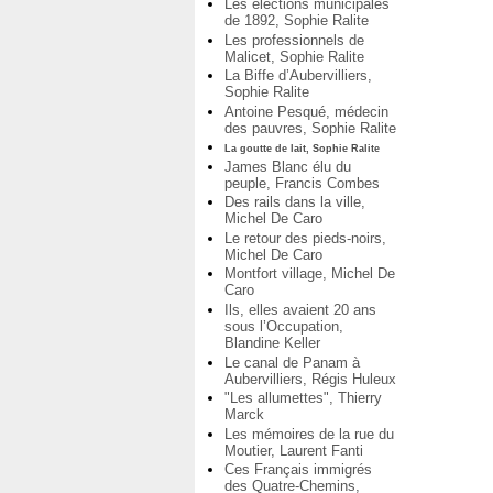
Les élections municipales
de 1892, Sophie Ralite
Les professionnels de
Malicet, Sophie Ralite
La Biffe d’Aubervilliers,
Sophie Ralite
Antoine Pesqué, médecin
des pauvres, Sophie Ralite
La goutte de lait, Sophie Ralite
James Blanc élu du
peuple, Francis Combes
Des rails dans la ville,
Michel De Caro
Le retour des pieds-noirs,
Michel De Caro
Montfort village, Michel De
Caro
Ils, elles avaient 20 ans
sous l’Occupation,
Blandine Keller
Le canal de Panam à
Aubervilliers, Régis Huleux
"Les allumettes", Thierry
Marck
Les mémoires de la rue du
Moutier, Laurent Fanti
Ces Français immigrés
des Quatre-Chemins,