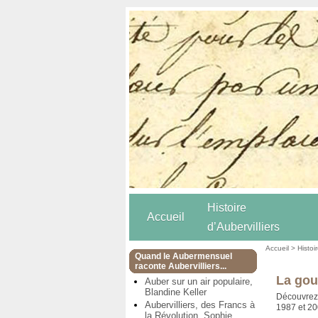
Histoire
Accueil
d’Aubervilliers
Accueil
>
Histoi
Quand le Aubermensuel
raconte Aubervilliers...
La gout
Auber sur un air populaire,
Blandine Keller
Découvrez l
Aubervilliers, des Francs à
1987 et 2
la Révolution, Sophie