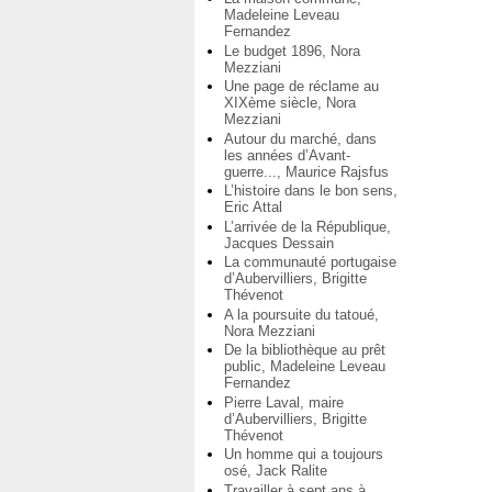
Madeleine Leveau
Fernandez
Le budget 1896, Nora
Mezziani
Une page de réclame au
XIXème siècle, Nora
Mezziani
Autour du marché, dans
les années d’Avant-
guerre..., Maurice Rajsfus
L’histoire dans le bon sens,
Eric Attal
L’arrivée de la République,
Jacques Dessain
La communauté portugaise
d’Aubervilliers, Brigitte
Thévenot
A la poursuite du tatoué,
Nora Mezziani
De la bibliothèque au prêt
public, Madeleine Leveau
Fernandez
Pierre Laval, maire
d’Aubervilliers, Brigitte
Thévenot
Un homme qui a toujours
osé, Jack Ralite
Travailler à sept ans à