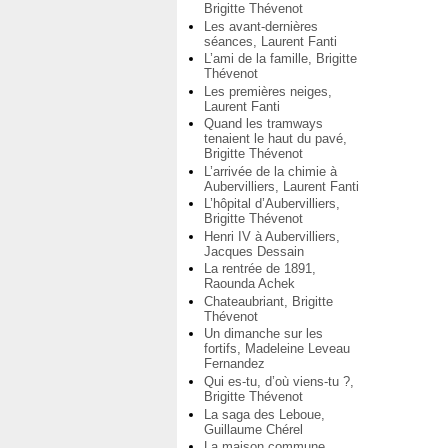
Brigitte Thévenot
Les avant-dernières
séances, Laurent Fanti
L’ami de la famille, Brigitte
Thévenot
Les premières neiges,
Laurent Fanti
Quand les tramways
tenaient le haut du pavé,
Brigitte Thévenot
L’arrivée de la chimie à
Aubervilliers, Laurent Fanti
L’hôpital d’Aubervilliers,
Brigitte Thévenot
Henri IV à Aubervilliers,
Jacques Dessain
La rentrée de 1891,
Raounda Achek
Chateaubriant, Brigitte
Thévenot
Un dimanche sur les
fortifs, Madeleine Leveau
Fernandez
Qui es-tu, d’où viens-tu ?,
Brigitte Thévenot
La saga des Leboue,
Guillaume Chérel
La maison commune,