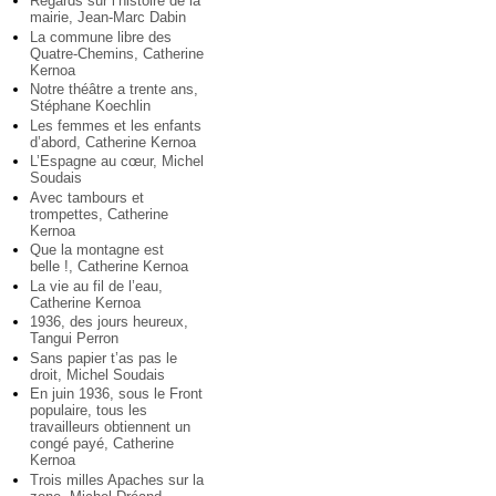
Regards sur l’histoire de la
mairie, Jean-Marc Dabin
La commune libre des
Quatre-Chemins, Catherine
Kernoa
Notre théâtre a trente ans,
Stéphane Koechlin
Les femmes et les enfants
d’abord, Catherine Kernoa
L’Espagne au cœur, Michel
Soudais
Avec tambours et
trompettes, Catherine
Kernoa
Que la montagne est
belle !, Catherine Kernoa
La vie au fil de l’eau,
Catherine Kernoa
1936, des jours heureux,
Tangui Perron
Sans papier t’as pas le
droit, Michel Soudais
En juin 1936, sous le Front
populaire, tous les
travailleurs obtiennent un
congé payé, Catherine
Kernoa
Trois milles Apaches sur la