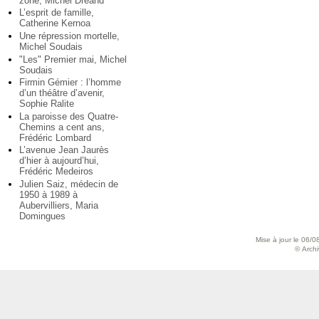
zone, Michel Dréand
L’esprit de famille,
Catherine Kernoa
Une répression mortelle,
Michel Soudais
"Les" Premier mai, Michel
Soudais
Firmin Gémier : l’homme
d’un théâtre d’avenir,
Sophie Ralite
La paroisse des Quatre-
Chemins a cent ans,
Frédéric Lombard
L’avenue Jean Jaurès
d’hier à aujourd’hui,
Frédéric Medeiros
Julien Saiz, médecin de
1950 à 1989 à
Aubervilliers, Maria
Domingues
Mise à jour le 06/0
© Archiv