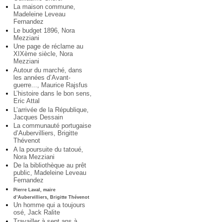
La maison commune,
Madeleine Leveau
Fernandez
Le budget 1896, Nora
Mezziani
Une page de réclame au
XIXème siècle, Nora
Mezziani
Autour du marché, dans
les années d’Avant-
guerre..., Maurice Rajsfus
L’histoire dans le bon sens,
Eric Attal
L’arrivée de la République,
Jacques Dessain
La communauté portugaise
d’Aubervilliers, Brigitte
Thévenot
A la poursuite du tatoué,
Nora Mezziani
De la bibliothèque au prêt
public, Madeleine Leveau
Fernandez
Pierre Laval, maire
d’Aubervilliers, Brigitte Thévenot
Un homme qui a toujours
osé, Jack Ralite
Travailler à sept ans à