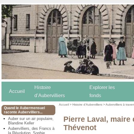
Histoire
Explorer les
Accueil
d’Aubervilliers
fonds
Accueil
>
Histoire d’Aubervilliers
>
Aubervilliers à trave
Quand le Aubermensuel
raconte Aubervilliers...
Pierre Laval, maire 
Auber sur un air populaire,
Blandine Keller
Thévenot
Aubervilliers, des Francs à
la Révolution, Sophie