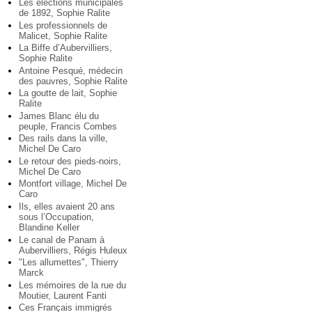
Les élections municipales
de 1892, Sophie Ralite
Les professionnels de
Malicet, Sophie Ralite
La Biffe d’Aubervilliers,
Sophie Ralite
Antoine Pesqué, médecin
des pauvres, Sophie Ralite
La goutte de lait, Sophie
Ralite
James Blanc élu du
peuple, Francis Combes
Des rails dans la ville,
Michel De Caro
Le retour des pieds-noirs,
Michel De Caro
Montfort village, Michel De
Caro
Ils, elles avaient 20 ans
sous l’Occupation,
Blandine Keller
Le canal de Panam à
Aubervilliers, Régis Huleux
"Les allumettes", Thierry
Marck
Les mémoires de la rue du
Moutier, Laurent Fanti
Ces Français immigrés