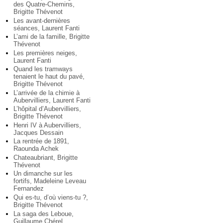
des Quatre-Chemins,
Brigitte Thévenot
Les avant-dernières
séances, Laurent Fanti
L’ami de la famille, Brigitte
Thévenot
Les premières neiges,
Laurent Fanti
Quand les tramways
tenaient le haut du pavé,
Brigitte Thévenot
L’arrivée de la chimie à
Aubervilliers, Laurent Fanti
L’hôpital d’Aubervilliers,
Brigitte Thévenot
Henri IV à Aubervilliers,
Jacques Dessain
La rentrée de 1891,
Raounda Achek
Chateaubriant, Brigitte
Thévenot
Un dimanche sur les
fortifs, Madeleine Leveau
Fernandez
Qui es-tu, d’où viens-tu ?,
Brigitte Thévenot
La saga des Leboue,
Guillaume Chérel