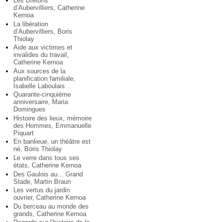
Les Bretons
d’Aubervilliers, Catherine
Kernoa
La libération
d’Aubervilliers, Boris
Thiolay
Aide aux victimes et
invalides du travail,
Catherine Kernoa
Aux sources de la
planification familiale,
Isabelle Laboulais
Quarante-cinquième
anniversaire, Maria
Domingues
Histoire des lieux, mémoire
des Hommes, Emmanuelle
Piquart
En banlieue, un théâtre est
né, Boris Thiolay
Le verre dans tous ses
états, Catherine Kernoa
Des Gaulois au... Grand
Stade, Martin Braun
Les vertus du jardin
ouvrier, Catherine Kernoa
Du berceau au monde des
grands, Catherine Kernoa