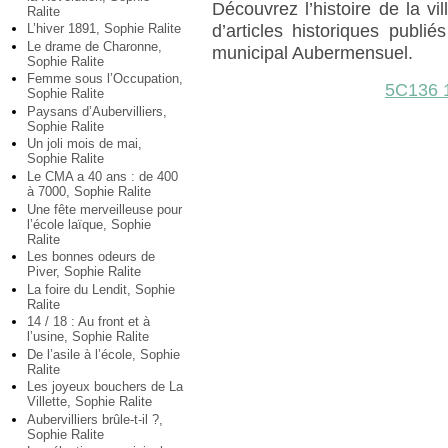
Découvrez l’histoire de la vil
Ralite
L’hiver 1891, Sophie Ralite
d’articles historiques publ
Le drame de Charonne,
municipal Aubermensuel.
Sophie Ralite
Femme sous l’Occupation,
5C136 
Sophie Ralite
Paysans d’Aubervilliers,
Sophie Ralite
Un joli mois de mai,
Sophie Ralite
Le CMA a 40 ans : de 400
à 7000, Sophie Ralite
Une fête merveilleuse pour
l’école laïque, Sophie
Ralite
Les bonnes odeurs de
Piver, Sophie Ralite
La foire du Lendit, Sophie
Ralite
14 / 18 : Au front et à
l’usine, Sophie Ralite
De l’asile à l’école, Sophie
Ralite
Les joyeux bouchers de La
Villette, Sophie Ralite
Aubervilliers brûle-t-il ?,
Sophie Ralite