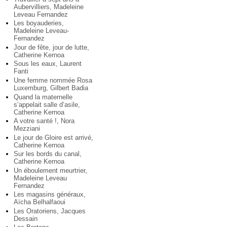
Aubervilliers, Madeleine
Leveau Fernandez
Les boyauderies,
Madeleine Leveau-
Fernandez
Jour de fête, jour de lutte,
Catherine Kernoa
Sous les eaux, Laurent
Fanti
Une femme nommée Rosa
Luxemburg, Gilbert Badia
Quand la maternelle
s’appelait salle d’asile,
Catherine Kernoa
A votre santé !, Nora
Mezziani
Le jour de Gloire est arrivé,
Catherine Kernoa
Sur les bords du canal,
Catherine Kernoa
Un éboulement meurtrier,
Madeleine Leveau
Fernandez
Les magasins généraux,
Aïcha Belhalfaoui
Les Oratoriens, Jacques
Dessain