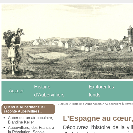
Histoire
Explorer les
Accueil
d’Aubervilliers
fonds
Accueil
>
Histoire d’Aubervilliers
>
Aubervilliers à trave
Quand le Aubermensuel
raconte Aubervilliers...
L’Espagne au cœur,
Auber sur un air populaire,
Blandine Keller
Découvrez l’histoire de la vil
Aubervilliers, des Francs à
la Révolution, Sophie