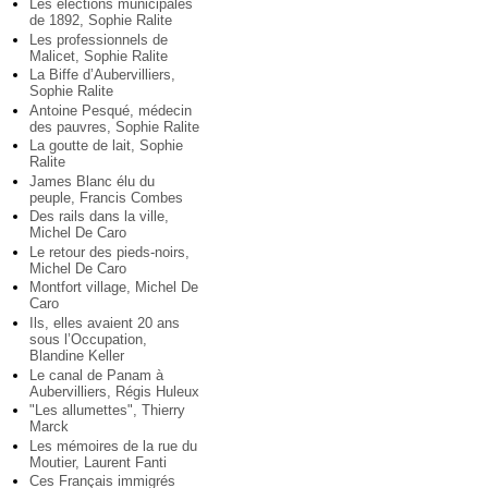
Les élections municipales
de 1892, Sophie Ralite
Les professionnels de
Malicet, Sophie Ralite
La Biffe d’Aubervilliers,
Sophie Ralite
Antoine Pesqué, médecin
des pauvres, Sophie Ralite
La goutte de lait, Sophie
Ralite
James Blanc élu du
peuple, Francis Combes
Des rails dans la ville,
Michel De Caro
Le retour des pieds-noirs,
Michel De Caro
Montfort village, Michel De
Caro
Ils, elles avaient 20 ans
sous l’Occupation,
Blandine Keller
Le canal de Panam à
Aubervilliers, Régis Huleux
"Les allumettes", Thierry
Marck
Les mémoires de la rue du
Moutier, Laurent Fanti
Ces Français immigrés