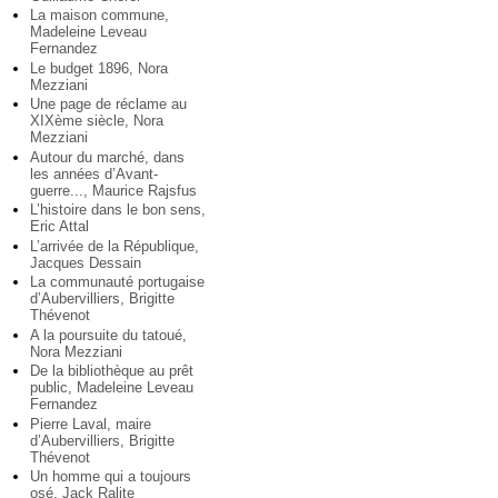
La maison commune,
Madeleine Leveau
Fernandez
Le budget 1896, Nora
Mezziani
Une page de réclame au
XIXème siècle, Nora
Mezziani
Autour du marché, dans
les années d’Avant-
guerre..., Maurice Rajsfus
L’histoire dans le bon sens,
Eric Attal
L’arrivée de la République,
Jacques Dessain
La communauté portugaise
d’Aubervilliers, Brigitte
Thévenot
A la poursuite du tatoué,
Nora Mezziani
De la bibliothèque au prêt
public, Madeleine Leveau
Fernandez
Pierre Laval, maire
d’Aubervilliers, Brigitte
Thévenot
Un homme qui a toujours
osé, Jack Ralite