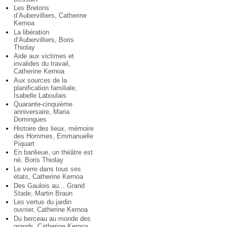
Les Bretons
d’Aubervilliers, Catherine
Kernoa
La libération
d’Aubervilliers, Boris
Thiolay
Aide aux victimes et
invalides du travail,
Catherine Kernoa
Aux sources de la
planification familiale,
Isabelle Laboulais
Quarante-cinquième
anniversaire, Maria
Domingues
Histoire des lieux, mémoire
des Hommes, Emmanuelle
Piquart
En banlieue, un théâtre est
né, Boris Thiolay
Le verre dans tous ses
états, Catherine Kernoa
Des Gaulois au... Grand
Stade, Martin Braun
Les vertus du jardin
ouvrier, Catherine Kernoa
Du berceau au monde des
grands, Catherine Kernoa