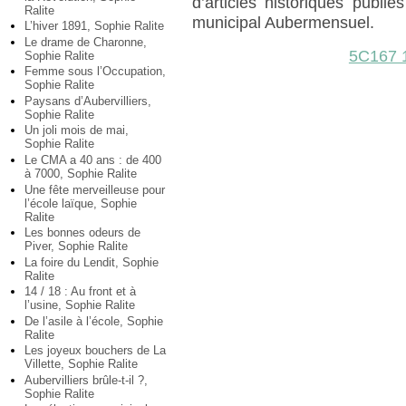
d’articles historiques publ
Ralite
municipal Aubermensuel.
L’hiver 1891, Sophie Ralite
Le drame de Charonne,
5C167 
Sophie Ralite
Femme sous l’Occupation,
Sophie Ralite
Paysans d’Aubervilliers,
Sophie Ralite
Un joli mois de mai,
Sophie Ralite
Le CMA a 40 ans : de 400
à 7000, Sophie Ralite
Une fête merveilleuse pour
l’école laïque, Sophie
Ralite
Les bonnes odeurs de
Piver, Sophie Ralite
La foire du Lendit, Sophie
Ralite
14 / 18 : Au front et à
l’usine, Sophie Ralite
De l’asile à l’école, Sophie
Ralite
Les joyeux bouchers de La
Villette, Sophie Ralite
Aubervilliers brûle-t-il ?,
Sophie Ralite