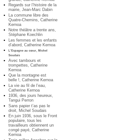
Regards sur l’histoire de la
mairie, Jean-Marc Dabin
La commune libre des
Quatre-Chemins, Catherine
Kernoa
Notre théâtre a trente ans,
Stéphane Koechlin
Les femmes et les enfants
d’abord, Catherine Kernoa
L’Espagne au cœur, Michel
Soudais
Avec tambours et
trompettes, Catherine
Kernoa
Que la montagne est
belle !, Catherine Kernoa
La vie au fil de l’eau,
Catherine Kernoa
1936, des jours heureux,
Tangui Perron
Sans papier t’as pas le
droit, Michel Soudais
En juin 1936, sous le Front
populaire, tous les
travailleurs obtiennent un
congé payé, Catherine
Kernoa