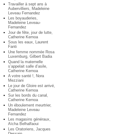
Travailler à sept ans à
Aubervilliers, Madeleine
Leveau Fernandez
Les boyauderies,
Madeleine Leveau-
Fernandez
Jour de fête, jour de lutte,
Catherine Kernoa
Sous les eaux, Laurent
Fanti
Une femme nommée Rosa
Luxemburg, Gilbert Badia
Quand la maternelle
s’appelait salle d’asile,
Catherine Kernoa
A votre santé !, Nora
Mezziani
Le jour de Gloire est arrivé,
Catherine Kernoa
Sur les bords du canal,
Catherine Kernoa
Un éboulement meurtrier,
Madeleine Leveau
Fernandez
Les magasins généraux,
Aïcha Belhalfaoui
Les Oratoriens, Jacques
Dessain