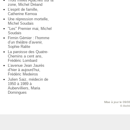
Trois milles Apaches sur la
zone, Michel Dréand
L’esprit de famille,
Catherine Kernoa
Une répression mortelle,
Michel Soudais
"Les" Premier mai, Michel
Soudais
Firmin Gémier : l’homme
d’un théâtre d’avenir,
Sophie Ralite
La paroisse des Quatre-
Chemins a cent ans,
Frédéric Lombard
L’avenue Jean Jaurès
d’hier à aujourd’hui,
Frédéric Medeiros
Julien Saiz, médecin de
1950 à 1989 à
Aubervilliers, Maria
Domingues
Mise à jour le 09/0
© Archiv