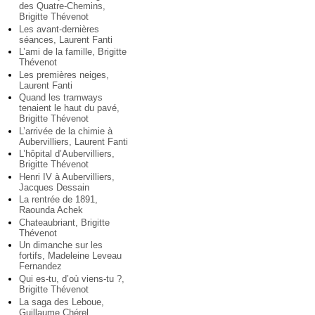
des Quatre-Chemins,
Brigitte Thévenot
Les avant-dernières
séances, Laurent Fanti
L’ami de la famille, Brigitte
Thévenot
Les premières neiges,
Laurent Fanti
Quand les tramways
tenaient le haut du pavé,
Brigitte Thévenot
L’arrivée de la chimie à
Aubervilliers, Laurent Fanti
L’hôpital d’Aubervilliers,
Brigitte Thévenot
Henri IV à Aubervilliers,
Jacques Dessain
La rentrée de 1891,
Raounda Achek
Chateaubriant, Brigitte
Thévenot
Un dimanche sur les
fortifs, Madeleine Leveau
Fernandez
Qui es-tu, d’où viens-tu ?,
Brigitte Thévenot
La saga des Leboue,
Guillaume Chérel