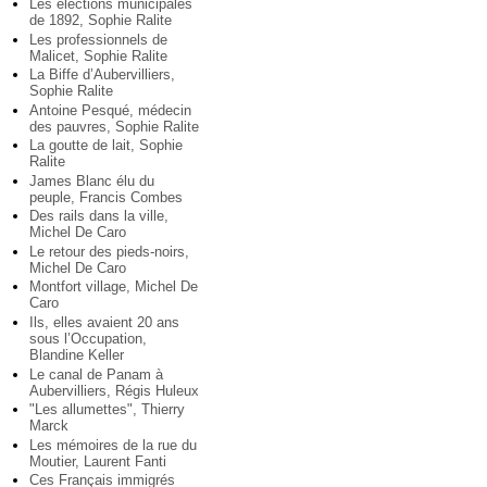
Les élections municipales
de 1892, Sophie Ralite
Les professionnels de
Malicet, Sophie Ralite
La Biffe d’Aubervilliers,
Sophie Ralite
Antoine Pesqué, médecin
des pauvres, Sophie Ralite
La goutte de lait, Sophie
Ralite
James Blanc élu du
peuple, Francis Combes
Des rails dans la ville,
Michel De Caro
Le retour des pieds-noirs,
Michel De Caro
Montfort village, Michel De
Caro
Ils, elles avaient 20 ans
sous l’Occupation,
Blandine Keller
Le canal de Panam à
Aubervilliers, Régis Huleux
"Les allumettes", Thierry
Marck
Les mémoires de la rue du
Moutier, Laurent Fanti
Ces Français immigrés