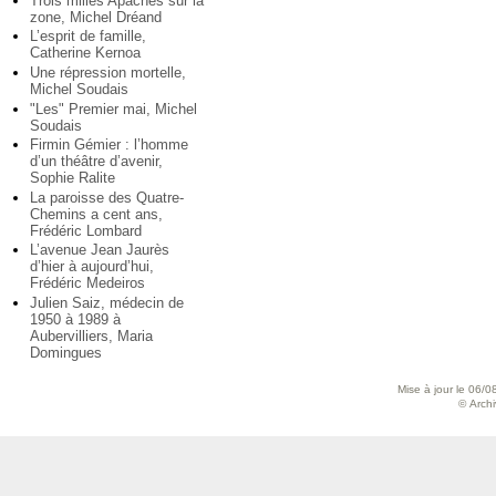
Trois milles Apaches sur la
zone, Michel Dréand
L’esprit de famille,
Catherine Kernoa
Une répression mortelle,
Michel Soudais
"Les" Premier mai, Michel
Soudais
Firmin Gémier : l’homme
d’un théâtre d’avenir,
Sophie Ralite
La paroisse des Quatre-
Chemins a cent ans,
Frédéric Lombard
L’avenue Jean Jaurès
d’hier à aujourd’hui,
Frédéric Medeiros
Julien Saiz, médecin de
1950 à 1989 à
Aubervilliers, Maria
Domingues
Mise à jour le 06/0
© Archiv