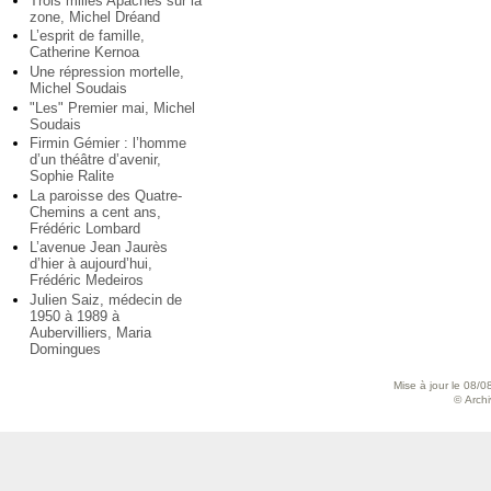
Trois milles Apaches sur la
zone, Michel Dréand
L’esprit de famille,
Catherine Kernoa
Une répression mortelle,
Michel Soudais
"Les" Premier mai, Michel
Soudais
Firmin Gémier : l’homme
d’un théâtre d’avenir,
Sophie Ralite
La paroisse des Quatre-
Chemins a cent ans,
Frédéric Lombard
L’avenue Jean Jaurès
d’hier à aujourd’hui,
Frédéric Medeiros
Julien Saiz, médecin de
1950 à 1989 à
Aubervilliers, Maria
Domingues
Mise à jour le 08/0
© Archiv