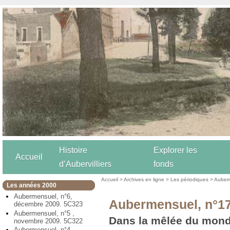
Histoire
Explorer les
Accueil
d’Aubervilliers
fonds
Accueil
>
Archives en ligne
>
Les périodiques
>
Auber
Les années 2000
Aubermensuel, n°6,
Aubermensuel, n°17
décembre 2009. 5C323
Aubermensuel, n°5 ,
Dans la mêlée du mon
novembre 2009. 5C322
Aubermensuel, n°4,