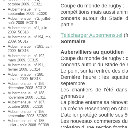
octobre 2009. 5C321
Coupe du monde de rugby :
Aubermensuel, n° 3,
compétitions mais aussi anim
septembre 2009. 5C320
concerts autour du Stade de
Aubermensuel, n°2, juillet-
août 2009. 5C319
partie.
Aubermensuel, n°1, juin
2009. 5C318
Télécharger Aubermensuel
(f
Aubermensuel, n°194, mai
Sommaire
2009. 5C317
Aubermensuel, n°193, avril
2009. 5C316
Aubervilliers au quotidien
Aubermensuel, n° 192,
Coupe du monde de rugby : c
mars 2009. 5C315
concerts autour du Stade de
Aubermensuel, n°191,
février 2009. 5C314
Le point sur la rentrée des cl
Aubermensuel, n°190,
Dernière heure : les squatt
janvier 2009. 5C313
septembre
Aubermensuel, n° 189,
décembre 2008 .5C312
Les chantiers de l’été dans
Aubermensuel, n° 188,
gymnases
novembre 2008 .5C311
La piscine entame sa rénovat
Aubermensuel, n° 187,
octobre 2008 . 5C310
La crèche Rosenberg en chan
Aubermensuel, n° 186,
L’atelier protégé souffle ses 
septembre 2008. 5C309
Les nouveaux commerces du c
Aubermensuel, n° 185,
juillet - août 2008. 5C308
Création d’une section footba