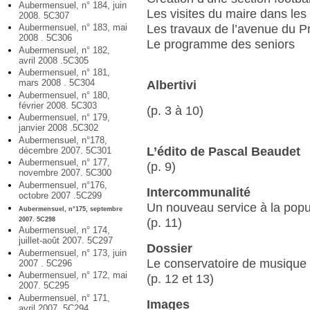
Aubermensuel, n° 184, juin
Les visites du maire dans les 
2008. 5C307
Aubermensuel, n° 183, mai
Les travaux de l’avenue du P
2008 . 5C306
Le programme des seniors
Aubermensuel, n° 182,
avril 2008 .5C305
Aubermensuel, n° 181,
mars 2008 . 5C304
Albertivi
Aubermensuel, n° 180,
février 2008. 5C303
(p. 3 à 10)
Aubermensuel, n° 179,
janvier 2008 .5C302
Aubermensuel, n°178,
L’édito de Pascal Beaudet
décembre 2007. 5C301
Aubermensuel, n° 177,
(p. 9)
novembre 2007. 5C300
Aubermensuel, n°176,
Intercommunalité
octobre 2007 .5C299
Un nouveau service à la popu
Aubermensuel, n°175, septembre
2007. 5C298
(p. 11)
Aubermensuel, n° 174,
juillet-août 2007. 5C297
Dossier
Aubermensuel, n° 173, juin
Le conservatoire de musique
2007 . 5C296
Aubermensuel, n° 172, mai
(p. 12 et 13)
2007. 5C295
Aubermensuel, n° 171,
Images
avril 2007. 5C294