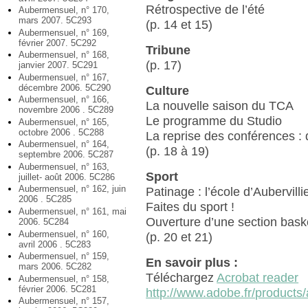
Rétrospective de l’été
Aubermensuel, n° 170,
mars 2007. 5C293
(p. 14 et 15)
Aubermensuel, n° 169,
février 2007. 5C292
Tribune
Aubermensuel, n° 168,
(p. 17)
janvier 2007. 5C291
Aubermensuel, n° 167,
décembre 2006. 5C290
Culture
Aubermensuel, n° 166,
La nouvelle saison du TCA
novembre 2006 . 5C289
Le programme du Studio
Aubermensuel, n° 165,
octobre 2006 . 5C288
La reprise des conférences :
Aubermensuel, n° 164,
(p. 18 à 19)
septembre 2006. 5C287
Aubermensuel, n° 163,
Sport
juillet- août 2006. 5C286
Aubermensuel, n° 162, juin
Patinage : l’école d’Aubervill
2006 . 5C285
Faites du sport !
Aubermensuel, n° 161, mai
Ouverture d’une section baske
2006. 5C284
Aubermensuel, n° 160,
(p. 20 et 21)
avril 2006 . 5C283
Aubermensuel, n° 159,
En savoir plus :
mars 2006. 5C282
Téléchargez
Acrobat reader
Aubermensuel, n° 158,
février 2006. 5C281
http://www.adobe.fr/products/
Aubermensuel, n° 157,