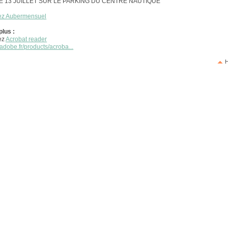
 13 JUILLET SUR LE PARKING DU CENTRE NAUTIQUE
ez Aubermensuel
plus :
ez
Acrobat reader
adobe.fr/products/acroba...
H