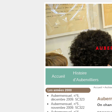
Histoire
Accueil
d’Aubervilliers
Accueil
>
Archiv
Les années 2000
Aubermensuel, n°6,
Auberm
décembre 2009. 5C323
Aubermensuel, n°5 ,
On chan
novembre 2009. 5C322
Aubermensuel, n°4,