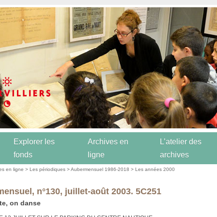
Explorer les
Archives en
L’atelier des
fonds
ligne
archives
es en ligne
>
Les périodiques
>
Aubermensuel 1986-2018
>
Les années 2000
ensuel, n°130, juillet-août 2003. 5C251
te, on danse