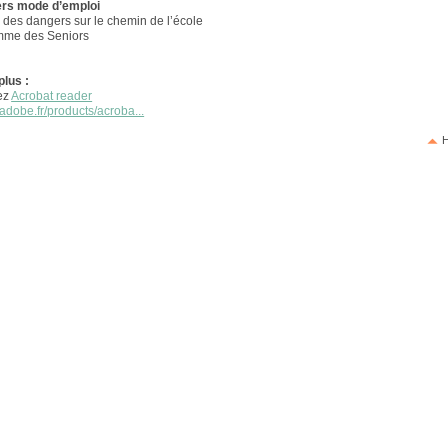
iers mode d’emploi
 des dangers sur le chemin de l’école
mme des Seniors
plus :
ez
Acrobat reader
adobe.fr/products/acroba...
H