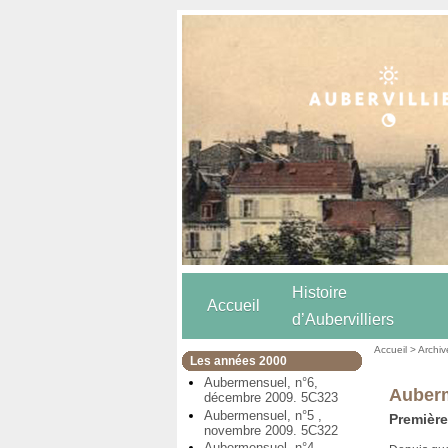
Histoire
Accueil
d’Aubervilliers
Accueil
>
Archiv
Les années 2000
Aubermensuel, n°6,
Auberm
décembre 2009. 5C323
Aubermensuel, n°5 ,
Première
novembre 2009. 5C322
Aubermensuel, n°4,