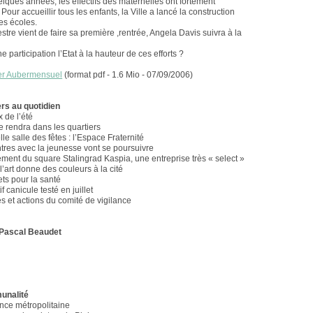
lques années, les effectifs des maternelles ont fortement
our accueillir tous les enfants, la Ville a lancé la construction
es écoles.
tre vient de faire sa première ,rentrée, Angela Davis suivra à la
 participation l’Etat à la hauteur de ces efforts ?
er Aubermensuel
(format pdf - 1.6 Mio - 07/09/2006)
e
ers au quotidien
 de l’été
e rendra dans les quartiers
e salle des fêtes : l’Espace Fraternité
tres avec la jeunesse vont se poursuivre
ent du square Stalingrad Kaspia, une entreprise très « select »
l’art donne des couleurs à la cité
ts pour la santé
if canicule testé en juillet
s et actions du comité de vigilance
 Pascal Beaudet
unalité
nce métropolitaine