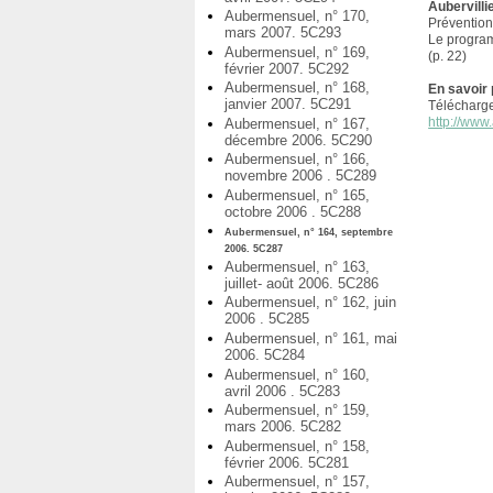
Aubervill
Aubermensuel, n° 170,
Prévention
mars 2007. 5C293
Le progra
Aubermensuel, n° 169,
(p. 22)
février 2007. 5C292
Aubermensuel, n° 168,
En savoir 
janvier 2007. 5C291
Télécharg
http://www.
Aubermensuel, n° 167,
décembre 2006. 5C290
Aubermensuel, n° 166,
novembre 2006 . 5C289
Aubermensuel, n° 165,
octobre 2006 . 5C288
Aubermensuel, n° 164, septembre
2006. 5C287
Aubermensuel, n° 163,
juillet- août 2006. 5C286
Aubermensuel, n° 162, juin
2006 . 5C285
Aubermensuel, n° 161, mai
2006. 5C284
Aubermensuel, n° 160,
avril 2006 . 5C283
Aubermensuel, n° 159,
mars 2006. 5C282
Aubermensuel, n° 158,
février 2006. 5C281
Aubermensuel, n° 157,