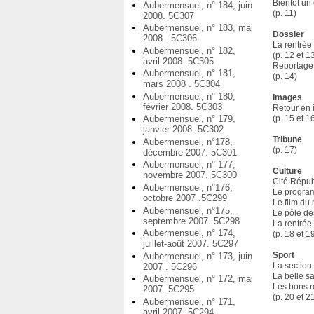
Bientôt un
Aubermensuel, n° 184, juin
(p. 11)
2008. 5C307
Aubermensuel, n° 183, mai
Dossier
2008 . 5C306
La rentrée
Aubermensuel, n° 182,
(p. 12 et 1
avril 2008 .5C305
Reportage 
Aubermensuel, n° 181,
(p. 14)
mars 2008 . 5C304
Aubermensuel, n° 180,
Images
février 2008. 5C303
Retour en 
(p. 15 et 1
Aubermensuel, n° 179,
janvier 2008 .5C302
Tribune
Aubermensuel, n°178,
(p. 17)
décembre 2007. 5C301
Aubermensuel, n° 177,
Culture
novembre 2007. 5C300
Cité Répu
Aubermensuel, n°176,
Le progra
octobre 2007 .5C299
Le film du 
Aubermensuel, n°175,
Le pôle de
septembre 2007. 5C298
La rentré
Aubermensuel, n° 174,
(p. 18 et 1
juillet-août 2007. 5C297
Sport
Aubermensuel, n° 173, juin
La sectio
2007 . 5C296
La belle sa
Aubermensuel, n° 172, mai
Les bons r
2007. 5C295
(p. 20 et 2
Aubermensuel, n° 171,
avril 2007. 5C294