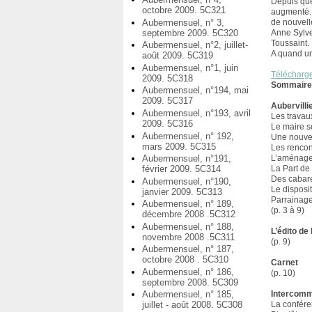
Depuis que
octobre 2009. 5C321
augmenté. P
Aubermensuel, n° 3,
de nouvell
septembre 2009. 5C320
Anne Sylves
Toussaint.
Aubermensuel, n°2, juillet-
A quand une
août 2009. 5C319
Aubermensuel, n°1, juin
Télécharg
2009. 5C318
Sommair
Aubermensuel, n°194, mai
2009. 5C317
Aubervilli
Aubermensuel, n°193, avril
Les travaux
2009. 5C316
Le maire s
Aubermensuel, n° 192,
Une nouvell
mars 2009. 5C315
Les rencon
Aubermensuel, n°191,
L’aménagem
février 2009. 5C314
La Part de 
Des cabare
Aubermensuel, n°190,
Le disposit
janvier 2009. 5C313
Parrainage
Aubermensuel, n° 189,
(p. 3 à 9)
décembre 2008 .5C312
Aubermensuel, n° 188,
L’édito de
novembre 2008 .5C311
(p. 9)
Aubermensuel, n° 187,
octobre 2008 . 5C310
Carnet
Aubermensuel, n° 186,
(p. 10)
septembre 2008. 5C309
Aubermensuel, n° 185,
Intercomm
juillet - août 2008. 5C308
La confére