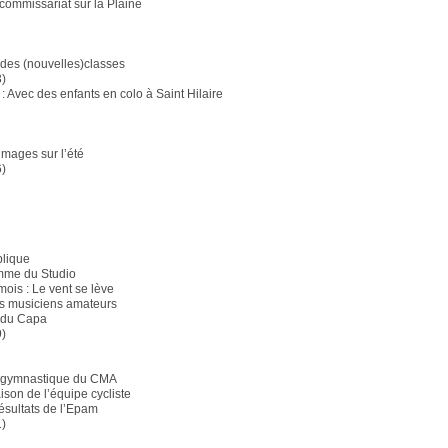
 commissariat sur la Plaine
 des (nouvelles)classes
3)
: Avec des enfants en colo à Saint Hilaire
images sur l’été
6)
blique
mme du Studio
mois : Le vent se lève
s musiciens amateurs
e du Capa
9)
n gymnastique du CMA
ison de l’équipe cycliste
ésultats de l’Epam
1)