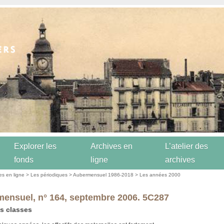
Explorer les
Archives en
L’atelier des
fonds
ligne
archives
es en ligne
>
Les périodiques
>
Aubermensuel 1986-2018
>
Les années 2000
ensuel, n° 164, septembre 2006. 5C287
s classes