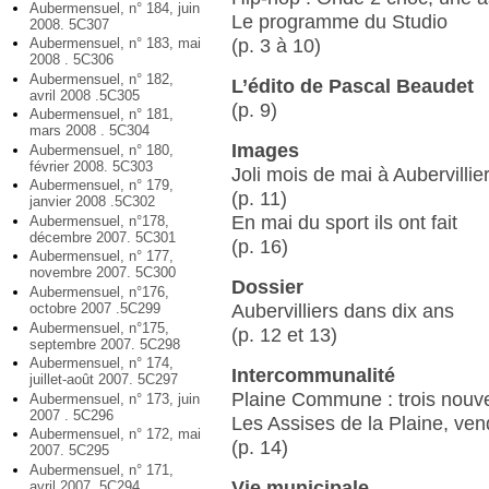
Aubermensuel, n° 184, juin
Le programme du Studio
2008. 5C307
Aubermensuel, n° 183, mai
(p. 3 à 10)
2008 . 5C306
Aubermensuel, n° 182,
L’édito de Pascal Beaudet
avril 2008 .5C305
(p. 9)
Aubermensuel, n° 181,
mars 2008 . 5C304
Images
Aubermensuel, n° 180,
février 2008. 5C303
Joli mois de mai à Aubervillie
Aubermensuel, n° 179,
(p. 11)
janvier 2008 .5C302
En mai du sport ils ont fait
Aubermensuel, n°178,
décembre 2007. 5C301
(p. 16)
Aubermensuel, n° 177,
novembre 2007. 5C300
Dossier
Aubermensuel, n°176,
octobre 2007 .5C299
Aubervilliers dans dix ans
Aubermensuel, n°175,
(p. 12 et 13)
septembre 2007. 5C298
Aubermensuel, n° 174,
Intercommunalité
juillet-août 2007. 5C297
Plaine Commune : trois nouv
Aubermensuel, n° 173, juin
2007 . 5C296
Les Assises de la Plaine, ven
Aubermensuel, n° 172, mai
(p. 14)
2007. 5C295
Aubermensuel, n° 171,
Vie municipale
avril 2007. 5C294