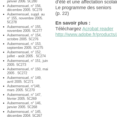
janvier 2006. 5C280
d’été et une affectation scolai
Aubermensuel, n° 156,
Le programme des seniors
décembre 2005. 5C279
(p. 22)
Aubermensuel, suppl. au
n° 155, novembre 2005.
5C278
En savoir plus :
Aubermensuel, n° 155,
Téléchargez
Acrobat reader
novembre 2005. 5C277
http://www.adobe.fr/products/
Aubermensuel, n° 154,
octobre 2005. 5C276
Aubermensuel, n° 153,
septembre 2005. 5C275
Aubermensuel, n° 152,
juillet - août 2005 . 5C274
Aubermensuel, n° 151, juin
2005. 5C273
Aubermensuel, n° 150, mai
2005 . 5C272
Aubermensuel, n° 149,
avril 2005. 5C271
Aubermensuel, n°148,
mars 2005. 5C270
Aubermensuel, n° 147,
février 2005. 5C269
Aubermensuel, n° 146,
janvier 2005. 5C268
Aubermensuel, n° 145,
décembre 2004. 5C267