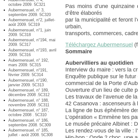
octobre 2009. 5C321
Pas moins d’une quinzaine 
Aubermensuel, n° 3,
d’être élaborés
septembre 2009. 5C320
par la municipalité et feront 
Aubermensuel, n°2, juillet-
août 2009. 5C319
urbain,
Aubermensuel, n°1, juin
transports, commerces, cadre d
2009. 5C318
Aubermensuel, n°194, mai
Téléchargez Aubermensuel
(f
2009. 5C317
Aubermensuel, n°193, avril
Sommaire
2009. 5C316
Aubermensuel, n° 192,
Aubervilliers au quotidien
mars 2009. 5C315
Interview du maire : vers la c
Aubermensuel, n°191,
février 2009. 5C314
Enquête publique sur le futur
Aubermensuel, n°190,
commercial de la Porte d’Aube
janvier 2009. 5C313
Ouverture d’un lieu de culte
Aubermensuel, n° 189,
décembre 2008 .5C312
Les travaux de l’avenue de l
Aubermensuel, n° 188,
42 Casanova : ascenseurs à l’a
novembre 2008 .5C311
La ligne de bus éphémère de
Aubermensuel, n° 187,
octobre 2008 . 5C310
L’opération « Emmène tes pa
Aubermensuel, n° 186,
Le musée précaire Albinet : Da
septembre 2008. 5C309
Les rendez-vous de la ville : l
Aubermensuel, n° 185,
juillet - août 2008. 5C308
Hip-hop : Onde 2 choc, une a