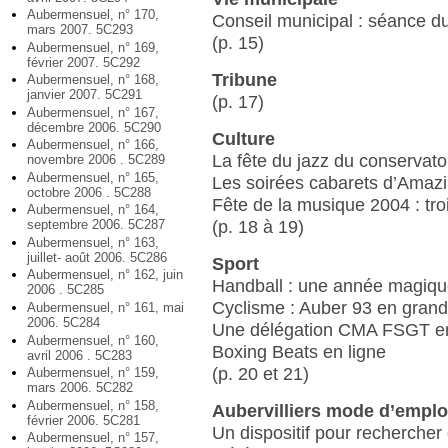
Aubermensuel, n° 170,
Conseil municipal : séance d
mars 2007. 5C293
(p. 15)
Aubermensuel, n° 169,
février 2007. 5C292
Tribune
Aubermensuel, n° 168,
janvier 2007. 5C291
(p. 17)
Aubermensuel, n° 167,
décembre 2006. 5C290
Culture
Aubermensuel, n° 166,
La fête du jazz du conservato
novembre 2006 . 5C289
Aubermensuel, n° 165,
Les soirées cabarets d’Amazi
octobre 2006 . 5C288
Fête de la musique 2004 : troi
Aubermensuel, n° 164,
septembre 2006. 5C287
(p. 18 à 19)
Aubermensuel, n° 163,
juillet- août 2006. 5C286
Sport
Aubermensuel, n° 162, juin
Handball : une année magiq
2006 . 5C285
Cyclisme : Auber 93 en gran
Aubermensuel, n° 161, mai
2006. 5C284
Une délégation CMA FSGT en
Aubermensuel, n° 160,
Boxing Beats en ligne
avril 2006 . 5C283
(p. 20 et 21)
Aubermensuel, n° 159,
mars 2006. 5C282
Aubermensuel, n° 158,
Aubervilliers mode d’emplo
février 2006. 5C281
Un dispositif pour rechercher
Aubermensuel, n° 157,