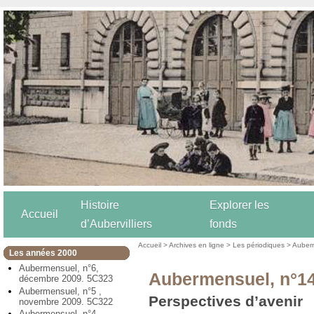
Histoire
Explorer les
Accueil
d’Aubervilliers
fonds
Accueil
>
Archives en ligne
>
Les périodiques
>
Auber
Les années 2000
Aubermensuel, n°6,
Aubermensuel, n°14
décembre 2009. 5C323
Aubermensuel, n°5 ,
Perspectives d’avenir
novembre 2009. 5C322
Aubermensuel, n°4,