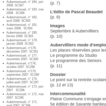
Aubermensuel, n° 184, juin
(p. 7)
2008. 5C307
Aubermensuel, n° 183, mai
L’édito de Pascal Beaudet
2008 . 5C306
(p. 9)
Aubermensuel, n° 182,
avril 2008 .5C305
Aubermensuel, n° 181,
Images
mars 2008 . 5C304
Septembre à Aubervilliers
Aubermensuel, n° 180,
(p. 10)
février 2008. 5C303
Aubermensuel, n° 179,
janvier 2008 .5C302
Aubervilliers mode d’emplo
Aubermensuel, n°178,
Les places réservées pour les
décembre 2007. 5C301
Le programme du Studio
Aubermensuel, n° 177,
novembre 2007. 5C300
Le programme des Seniors
Aubermensuel, n°176,
(p. 11)
octobre 2007 .5C299
Aubermensuel, n°175,
Dossier
septembre 2007. 5C298
Aubermensuel, n° 174,
Le point sur la rentrée scolair
juillet-août 2007. 5C297
(p. 12 et 13)
Aubermensuel, n° 173, juin
2007 . 5C296
Intercommunalité
Aubermensuel, n° 172, mai
2007. 5C295
Plaine Commune s’engage en 
Aubermensuel, n° 171,
5e édition de Savante banlie
avril 2007. 5C294