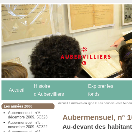
Histoire
Explorer les
Accueil
d’Aubervilliers
fonds
Accueil
>
Archives en ligne
>
Les périodiques
>
Auber
Les années 2000
Aubermensuel, n°6,
Aubermensuel, n° 1
décembre 2009. 5C323
Aubermensuel, n°5 ,
Au-devant des habitants
novembre 2009. 5C322
Aubermensuel, n°4,