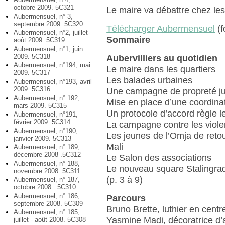
octobre 2009. 5C321
Le maire va débattre chez les
Aubermensuel, n° 3,
septembre 2009. 5C320
Télécharger Aubermensuel
(f
Aubermensuel, n°2, juillet-
Sommaire
août 2009. 5C319
Aubermensuel, n°1, juin
2009. 5C318
Aubervilliers au quotidien
Aubermensuel, n°194, mai
Le maire dans les quartiers
2009. 5C317
Les balades urbaines
Aubermensuel, n°193, avril
2009. 5C316
Une campagne de propreté ju
Aubermensuel, n° 192,
Mise en place d’une coordina
mars 2009. 5C315
Un protocole d’accord règle l
Aubermensuel, n°191,
février 2009. 5C314
La campagne contre les viol
Aubermensuel, n°190,
Les jeunes de l’Omja de retou
janvier 2009. 5C313
Mali
Aubermensuel, n° 189,
décembre 2008 .5C312
Le Salon des associations
Aubermensuel, n° 188,
Le nouveau square Stalingra
novembre 2008 .5C311
(p. 3 à 9)
Aubermensuel, n° 187,
octobre 2008 . 5C310
Aubermensuel, n° 186,
Parcours
septembre 2008. 5C309
Bruno Brette, luthier en centre
Aubermensuel, n° 185,
Yasmine Madi, décoratrice d’a
juillet - août 2008. 5C308