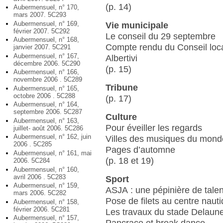
(p. 14)
Aubermensuel, n° 170,
mars 2007. 5C293
Aubermensuel, n° 169,
Vie municipale
février 2007. 5C292
Le conseil du 29 septembre
Aubermensuel, n° 168,
Compte rendu du Conseil loc
janvier 2007. 5C291
Aubermensuel, n° 167,
Albertivi
décembre 2006. 5C290
(p. 15)
Aubermensuel, n° 166,
novembre 2006 . 5C289
Tribune
Aubermensuel, n° 165,
octobre 2006 . 5C288
(p. 17)
Aubermensuel, n° 164,
septembre 2006. 5C287
Culture
Aubermensuel, n° 163,
Pour éveiller les regards
juillet- août 2006. 5C286
Aubermensuel, n° 162, juin
Villes des musiques du mond
2006 . 5C285
Pages d’automne
Aubermensuel, n° 161, mai
(p. 18 et 19)
2006. 5C284
Aubermensuel, n° 160,
avril 2006 . 5C283
Sport
Aubermensuel, n° 159,
ASJA : une pépinière de talen
mars 2006. 5C282
Pose de filets au centre naut
Aubermensuel, n° 158,
février 2006. 5C281
Les travaux du stade Delaun
Aubermensuel, n° 157,