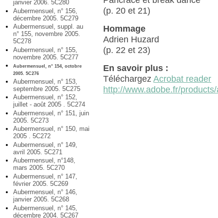
Pancrace et break dance
janvier 2006. 5C280
(p. 20 et 21)
Aubermensuel, n° 156,
décembre 2005. 5C279
Aubermensuel, suppl. au
Hommage
n° 155, novembre 2005.
Adrien Huzard
5C278
(p. 22 et 23)
Aubermensuel, n° 155,
novembre 2005. 5C277
En savoir plus :
Aubermensuel, n° 154, octobre
2005. 5C276
Téléchargez
Acrobat reader
Aubermensuel, n° 153,
http://www.adobe.fr/products/
septembre 2005. 5C275
Aubermensuel, n° 152,
juillet - août 2005 . 5C274
Aubermensuel, n° 151, juin
2005. 5C273
Aubermensuel, n° 150, mai
2005 . 5C272
Aubermensuel, n° 149,
avril 2005. 5C271
Aubermensuel, n°148,
mars 2005. 5C270
Aubermensuel, n° 147,
février 2005. 5C269
Aubermensuel, n° 146,
janvier 2005. 5C268
Aubermensuel, n° 145,
décembre 2004. 5C267