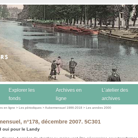
Explorer les
Archives en
L’atelier des
fonds
ligne
archives
es en ligne
>
Les périodiques
>
Aubermensuel 1986-2018
>
Les années 2000
ensuel, n°178, décembre 2007. 5C301
 oui pour le Landy