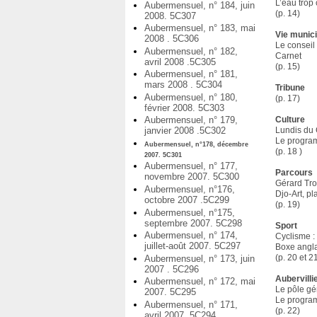
L’eau trop
Aubermensuel, n° 184, juin
(p. 14)
2008. 5C307
Aubermensuel, n° 183, mai
Vie munic
2008 . 5C306
Le consei
Aubermensuel, n° 182,
Carnet
avril 2008 .5C305
(p. 15)
Aubermensuel, n° 181,
mars 2008 . 5C304
Tribune
Aubermensuel, n° 180,
(p. 17)
février 2008. 5C303
Culture
Aubermensuel, n° 179,
Lundis du 
janvier 2008 .5C302
Le progra
Aubermensuel, n°178, décembre
(p. 18 )
2007. 5C301
Aubermensuel, n° 177,
Parcours
novembre 2007. 5C300
Gérard Tr
Aubermensuel, n°176,
Djo-Art, pl
octobre 2007 .5C299
(p. 19)
Aubermensuel, n°175,
septembre 2007. 5C298
Sport
Aubermensuel, n° 174,
Cyclisme : 
juillet-août 2007. 5C297
Boxe angl
(p. 20 et 2
Aubermensuel, n° 173, juin
2007 . 5C296
Aubervill
Aubermensuel, n° 172, mai
Le pôle gé
2007. 5C295
Le progra
Aubermensuel, n° 171,
(p. 22)
avril 2007. 5C294