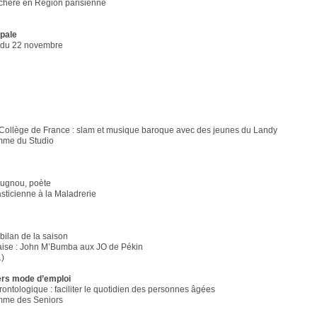
 chère en Région parisienne
ipale
l du 22 novembre
Collège de France : slam et musique baroque avec des jeunes du Landy
mme du Studio
ougnou, poète
asticienne à la Maladrerie
bilan de la saison
aise : John M’Bumba aux JO de Pékin
1)
iers mode d’emploi
rontologique : faciliter le quotidien des personnes âgées
mme des Seniors