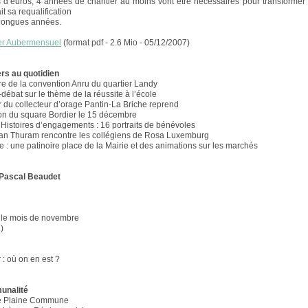
s d’euros, 4 années de chantier au moins vont être nécessaires pour transformer 
it sa requalification
 longues années.
er Aubermensuel
(format pdf - 2.6 Mio - 05/12/2007)
e
ers au quotidien
re de la convention Anru du quartier Landy
débat sur le thème de la réussite à l’école
r du collecteur d’orage Pantin-La Briche reprend
on du square Bordier le 15 décembre
 Histoires d’engagements : 16 portraits de bénévoles
ilian Thuram rencontre les collégiens de Rosa Luxemburg
e : une patinoire place de la Mairie et des animations sur les marchés
 Pascal Beaudet
 le mois de novembre
1)
 : où on en est ?
unalité
de Plaine Commune