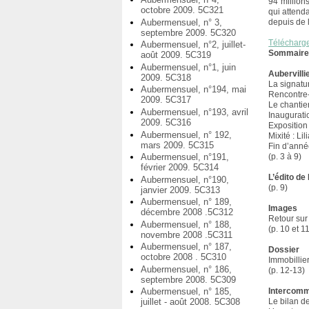
94 million
octobre 2009. 5C321
qui attenda
Aubermensuel, n° 3,
depuis de
septembre 2009. 5C320
Télécharg
Aubermensuel, n°2, juillet-
Sommair
août 2009. 5C319
Aubermensuel, n°1, juin
Aubervilli
2009. 5C318
La signatu
Aubermensuel, n°194, mai
Rencontre-
2009. 5C317
Le chantie
Aubermensuel, n°193, avril
Inaugurati
2009. 5C316
Exposition
Aubermensuel, n° 192,
Mixité : L
mars 2009. 5C315
Fin d’anné
Aubermensuel, n°191,
(p. 3 à 9)
février 2009. 5C314
L’édito de
Aubermensuel, n°190,
(p. 9)
janvier 2009. 5C313
Aubermensuel, n° 189,
Images
décembre 2008 .5C312
Retour sur
Aubermensuel, n° 188,
(p. 10 et 1
novembre 2008 .5C311
Aubermensuel, n° 187,
Dossier
octobre 2008 . 5C310
Immobillier
Aubermensuel, n° 186,
(p. 12-13)
septembre 2008. 5C309
Aubermensuel, n° 185,
Intercomm
juillet - août 2008. 5C308
Le bilan 