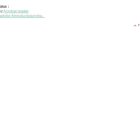
plus :
ez
Acrobat reader
adobe.fr/products/acroba...
H