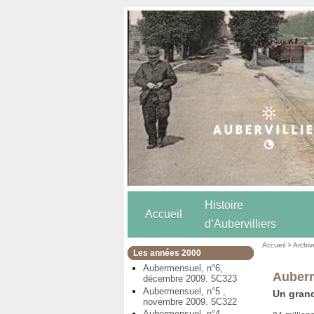
Histoire
Accueil
d’Aubervilliers
Accueil
>
Archiv
Les années 2000
Aubermensuel, n°6,
Auberm
décembre 2009. 5C323
Aubermensuel, n°5 ,
Un grand
novembre 2009. 5C322
Aubermensuel, n°4,