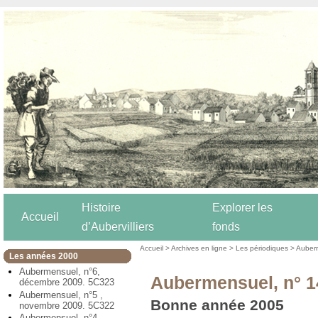
Histoire
Explorer les
Accueil
d’Aubervilliers
fonds
Accueil
>
Archives en ligne
>
Les périodiques
>
Auber
Les années 2000
Aubermensuel, n°6,
Aubermensuel, n° 14
décembre 2009. 5C323
Aubermensuel, n°5 ,
Bonne année 2005
novembre 2009. 5C322
Aubermensuel, n°4,