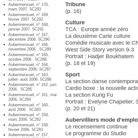
Tribune
Aubermensuel, n° 170,
mars 2007. 5C293
(p. 16)
Aubermensuel, n° 169,
février 2007. 5C292
Culture
Aubermensuel, n° 168,
TCA : Europe année zéro
janvier 2007. 5C291
Aubermensuel, n° 167,
La deuxième Carte culture
décembre 2006. 5C290
Comédie musicale avec le C
Aubermensuel, n° 166,
West Side Story version 9-3
novembre 2006 . 5C289
Aubermensuel, n° 165,
Portrait : Hadjer Boukhatem
octobre 2006 . 5C288
(p. 18 et 19)
Aubermensuel, n° 164,
septembre 2006. 5C287
Sport
Aubermensuel, n° 163,
juillet- août 2006. 5C286
La section danse contempora
Aubermensuel, n° 162, juin
Cardio boxe : la nouvelle acti
2006 . 5C285
La section Kung Fu
Aubermensuel, n° 161, mai
2006. 5C284
Portrait : Evelyne Chapelier, 
Aubermensuel, n° 160,
(p. 20 et 21)
avril 2006 . 5C283
Aubermensuel, n° 159,
Aubervilliers mode d’emplo
mars 2006. 5C282
Aubermensuel, n° 158,
Le recensement continue
février 2006. 5C281
Le programme du Studio
Aubermensuel, n° 157,