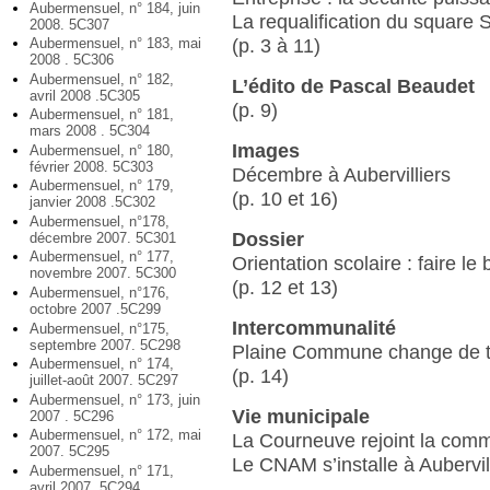
Aubermensuel, n° 184, juin
La requalification du square 
2008. 5C307
Aubermensuel, n° 183, mai
(p. 3 à 11)
2008 . 5C306
Aubermensuel, n° 182,
L’édito de Pascal Beaudet
avril 2008 .5C305
(p. 9)
Aubermensuel, n° 181,
mars 2008 . 5C304
Images
Aubermensuel, n° 180,
février 2008. 5C303
Décembre à Aubervilliers
Aubermensuel, n° 179,
(p. 10 et 16)
janvier 2008 .5C302
Aubermensuel, n°178,
Dossier
décembre 2007. 5C301
Aubermensuel, n° 177,
Orientation scolaire : faire le
novembre 2007. 5C300
(p. 12 et 13)
Aubermensuel, n°176,
octobre 2007 .5C299
Intercommunalité
Aubermensuel, n°175,
septembre 2007. 5C298
Plaine Commune change de t
Aubermensuel, n° 174,
(p. 14)
juillet-août 2007. 5C297
Aubermensuel, n° 173, juin
Vie municipale
2007 . 5C296
Aubermensuel, n° 172, mai
La Courneuve rejoint la com
2007. 5C295
Le CNAM s’installe à Aubervill
Aubermensuel, n° 171,
avril 2007. 5C294