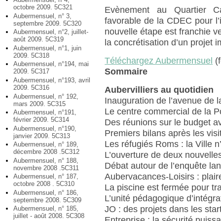
octobre 2009. 5C321
Evènement au Quartier Can
Aubermensuel, n° 3,
favorable de la CDEC pour l’
septembre 2009. 5C320
nouvelle étape est franchie v
Aubermensuel, n°2, juillet-
août 2009. 5C319
la concrétisation d’un projet i
Aubermensuel, n°1, juin
2009. 5C318
Téléchargez Aubermensuel
(f
Aubermensuel, n°194, mai
Sommaire
2009. 5C317
Aubermensuel, n°193, avril
2009. 5C316
Aubervilliers au quotidien
Aubermensuel, n° 192,
Inauguration de l’avenue de 
mars 2009. 5C315
Le centre commercial de la Po
Aubermensuel, n°191,
février 2009. 5C314
Des réunions sur le budget av
Aubermensuel, n°190,
Premiers bilans après les visi
janvier 2009. 5C313
Les réfugiés Roms : la Ville 
Aubermensuel, n° 189,
décembre 2008 .5C312
L’ouverture de deux nouvelle
Aubermensuel, n° 188,
Débat autour de l’enquête la
novembre 2008 .5C311
Aubervacances-Loisirs : plaire
Aubermensuel, n° 187,
octobre 2008 . 5C310
La piscine est fermée pour tr
Aubermensuel, n° 186,
L’unité pédagogique d’intégr
septembre 2008. 5C309
JO : des projets dans les star
Aubermensuel, n° 185,
juillet - août 2008. 5C308
Entreprise : la sécurité puiss