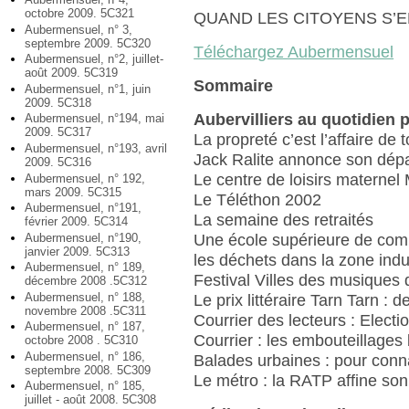
octobre 2009. 5C321
QUAND LES CITOYENS S’
Aubermensuel, n° 3,
septembre 2009. 5C320
Téléchargez Aubermensuel
Aubermensuel, n°2, juillet-
août 2009. 5C319
Sommaire
Aubermensuel, n°1, juin
2009. 5C318
Aubervilliers au quotidien 
Aubermensuel, n°194, mai
2009. 5C317
La propreté c’est l’affaire de 
Aubermensuel, n°193, avril
Jack Ralite annonce son dépar
2009. 5C316
Le centre de loisirs maternel
Aubermensuel, n° 192,
mars 2009. 5C315
Le Téléthon 2002
Aubermensuel, n°191,
La semaine des retraités
février 2009. 5C314
Aubermensuel, n°190,
Une école supérieure de comme
janvier 2009. 5C313
les déchets dans la zone indus
Aubermensuel, n° 189,
Festival Villes des musiques
décembre 2008 .5C312
Aubermensuel, n° 188,
Le prix littéraire Tarn Tarn : 
novembre 2008 .5C311
Courrier des lecteurs : Elect
Aubermensuel, n° 187,
Courrier : les embouteillages
octobre 2008 . 5C310
Aubermensuel, n° 186,
Balades urbaines : pour connaî
septembre 2008. 5C309
Le métro : la RATP affine son
Aubermensuel, n° 185,
juillet - août 2008. 5C308