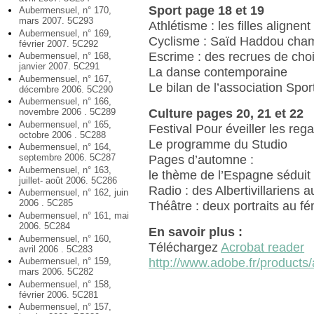
Sport page 18 et 19
Aubermensuel, n° 170,
mars 2007. 5C293
Athlétisme : les filles aligne
Aubermensuel, n° 169,
Cyclisme : Saïd Haddou champ
février 2007. 5C292
Escrime : des recrues de cho
Aubermensuel, n° 168,
janvier 2007. 5C291
La danse contemporaine
Aubermensuel, n° 167,
Le bilan de l’association Spor
décembre 2006. 5C290
Aubermensuel, n° 166,
novembre 2006 . 5C289
Culture pages 20, 21 et 22
Aubermensuel, n° 165,
Festival Pour éveiller les reg
octobre 2006 . 5C288
Le programme du Studio
Aubermensuel, n° 164,
septembre 2006. 5C287
Pages d’automne :
Aubermensuel, n° 163,
le thème de l’Espagne séduit
juillet- août 2006. 5C286
Radio : des Albertivillariens 
Aubermensuel, n° 162, juin
2006 . 5C285
Théâtre : deux portraits au fé
Aubermensuel, n° 161, mai
2006. 5C284
En savoir plus :
Aubermensuel, n° 160,
Téléchargez
Acrobat reader
avril 2006 . 5C283
Aubermensuel, n° 159,
http://www.adobe.fr/products/
mars 2006. 5C282
Aubermensuel, n° 158,
février 2006. 5C281
Aubermensuel, n° 157,