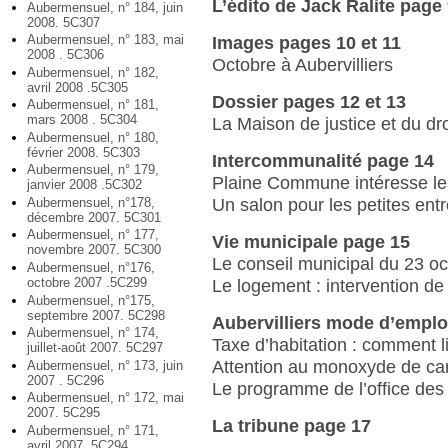
L’édito de Jack Ralite page
Aubermensuel, n° 184, juin
2008. 5C307
Aubermensuel, n° 183, mai
Images pages 10 et 11
2008 . 5C306
Octobre à Aubervilliers
Aubermensuel, n° 182,
avril 2008 .5C305
Dossier pages 12 et 13
Aubermensuel, n° 181,
mars 2008 . 5C304
La Maison de justice et du dro
Aubermensuel, n° 180,
février 2008. 5C303
Intercommunalité page 14
Aubermensuel, n° 179,
Plaine Commune intéresse le
janvier 2008 .5C302
Aubermensuel, n°178,
Un salon pour les petites ent
décembre 2007. 5C301
Aubermensuel, n° 177,
Vie municipale page 15
novembre 2007. 5C300
Le conseil municipal du 23 o
Aubermensuel, n°176,
octobre 2007 .5C299
Le logement : intervention de
Aubermensuel, n°175,
septembre 2007. 5C298
Aubervilliers mode d’emplo
Aubermensuel, n° 174,
Taxe d’habitation : comment li
juillet-août 2007. 5C297
Attention au monoxyde de ca
Aubermensuel, n° 173, juin
2007 . 5C296
Le programme de l’office des 
Aubermensuel, n° 172, mai
2007. 5C295
La tribune page 17
Aubermensuel, n° 171,
avril 2007. 5C294