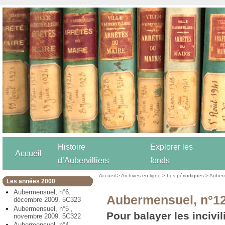
Histoire
Explorer les
Accueil
d’Aubervilliers
fonds
Accueil
>
Archives en ligne
>
Les périodiques
>
Auber
Les années 2000
Aubermensuel, n°6,
Aubermensuel, n°1
décembre 2009. 5C323
Aubermensuel, n°5 ,
Pour balayer les incivil
novembre 2009. 5C322
Aubermensuel, n°4,