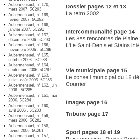
Aubermensuel, n° 170,
Dossier pages 12 et 13
mars 2007. 5C293
La rétro 2002
Aubermensuel, n° 169,
février 2007. 5C292
Aubermensuel, n° 168,
janvier 2007. 5C291
Intercommunalité page 14
Aubermensuel, n° 167,
Les 8es rencontres de Plai
décembre 2006. 5C290
L’Ile-Saint-Denis et Stains 
Aubermensuel, n° 166,
novembre 2006 . 5C289
Aubermensuel, n° 165,
octobre 2006 . 5C288
Aubermensuel, n° 164,
septembre 2006. 5C287
Vie municipale page 15
Aubermensuel, n° 163,
Le conseil municipal du 18 
juillet- août 2006. 5C286
Courrier
Aubermensuel, n° 162, juin
2006 . 5C285
Aubermensuel, n° 161, mai
2006. 5C284
Images page 16
Aubermensuel, n° 160,
avril 2006 . 5C283
Tribune page 17
Aubermensuel, n° 159,
mars 2006. 5C282
Aubermensuel, n° 158,
février 2006. 5C281
Sport pages 18 et 19
Aubermensuel, n° 157,