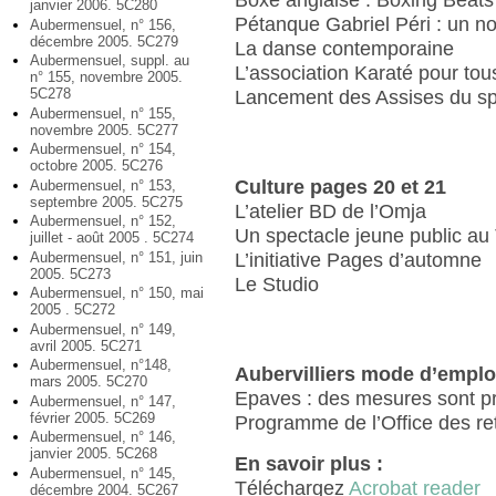
Boxe anglaise : Boxing Beats
janvier 2006. 5C280
Pétanque Gabriel Péri : un n
Aubermensuel, n° 156,
décembre 2005. 5C279
La danse contemporaine
Aubermensuel, suppl. au
L’association Karaté pour tou
n° 155, novembre 2005.
5C278
Lancement des Assises du sp
Aubermensuel, n° 155,
novembre 2005. 5C277
Aubermensuel, n° 154,
octobre 2005. 5C276
Culture pages 20 et 21
Aubermensuel, n° 153,
septembre 2005. 5C275
L’atelier BD de l’Omja
Aubermensuel, n° 152,
Un spectacle jeune public a
juillet - août 2005 . 5C274
Aubermensuel, n° 151, juin
L’initiative Pages d’automne
2005. 5C273
Le Studio
Aubermensuel, n° 150, mai
2005 . 5C272
Aubermensuel, n° 149,
avril 2005. 5C271
Aubermensuel, n°148,
Aubervilliers mode d’emplo
mars 2005. 5C270
Epaves : des mesures sont p
Aubermensuel, n° 147,
février 2005. 5C269
Programme de l’Office des ret
Aubermensuel, n° 146,
janvier 2005. 5C268
En savoir plus :
Aubermensuel, n° 145,
Téléchargez
Acrobat reader
décembre 2004. 5C267