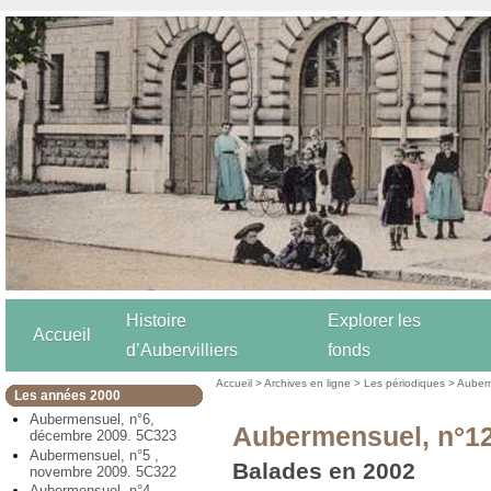
Histoire
Explorer les
Accueil
d’Aubervilliers
fonds
Accueil
>
Archives en ligne
>
Les périodiques
>
Auber
Les années 2000
Aubermensuel, n°6,
Aubermensuel, n°12
décembre 2009. 5C323
Aubermensuel, n°5 ,
Balades en 2002
novembre 2009. 5C322
Aubermensuel, n°4,