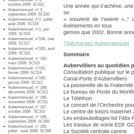
octobre 2009. 5C321
Une année qui s’achève, une
Aubermensuel, n° 3,
se
septembre 2009. 5C320
« souvenir de l’avenir ».,"
Aubermensuel, n°2, juillet-
août 2009. 5C319
événements en tous
Aubermensuel, n°1, juin
genres que 2002. Bonne ann
2009. 5C318
Aubermensuel, n°194, mai
Téléchargez Aubermensuel
2009. 5C317
Aubermensuel, n°193, avril
2009. 5C316
Sommaire
Aubermensuel, n° 192,
mars 2009. 5C315
Aubervilliers au quotidien 
Aubermensuel, n°191,
Consultation publique sur le p
février 2009. 5C314
Aubermensuel, n°190,
Canal-Porte d’Aubervilliers
janvier 2009. 5C313
La passerelle de la Fraternit
Aubermensuel, n° 189,
Le bureau de Poste du Montf
décembre 2008 .5C312
Aubermensuel, n° 188,
Le Téléthon
novembre 2008 .5C311
Le concert de l’Orchestre pou
Aubermensuel, n° 187,
Le centre de loisirs materne
octobre 2008 . 5C310
Aubermensuel, n° 186,
Les embouteillages bd Félix 
septembre 2008. 5C309
Les travaux de voirie EDF G
Aubermensuel, n° 185,
La Société centrale canine
juillet - août 2008. 5C308