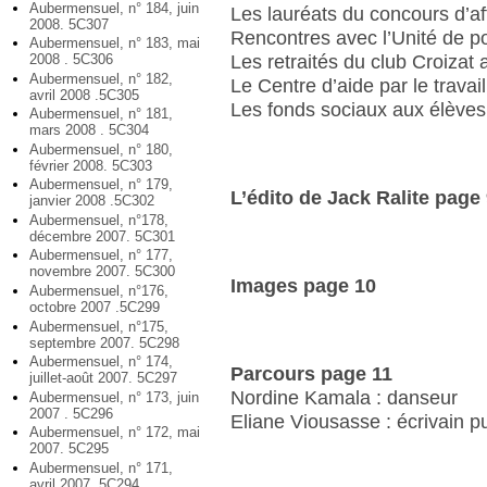
Aubermensuel, n° 184, juin
Les lauréats du concours d’aff
2008. 5C307
Rencontres avec l’Unité de po
Aubermensuel, n° 183, mai
2008 . 5C306
Les retraités du club Croizat
Aubermensuel, n° 182,
Le Centre d’aide par le travail
avril 2008 .5C305
Les fonds sociaux aux élève
Aubermensuel, n° 181,
mars 2008 . 5C304
Aubermensuel, n° 180,
février 2008. 5C303
Aubermensuel, n° 179,
L’édito de Jack Ralite page
janvier 2008 .5C302
Aubermensuel, n°178,
décembre 2007. 5C301
Aubermensuel, n° 177,
novembre 2007. 5C300
Images page 10
Aubermensuel, n°176,
octobre 2007 .5C299
Aubermensuel, n°175,
septembre 2007. 5C298
Aubermensuel, n° 174,
Parcours page 11
juillet-août 2007. 5C297
Nordine Kamala : danseur
Aubermensuel, n° 173, juin
2007 . 5C296
Eliane Viousasse : écrivain pu
Aubermensuel, n° 172, mai
2007. 5C295
Aubermensuel, n° 171,
avril 2007. 5C294