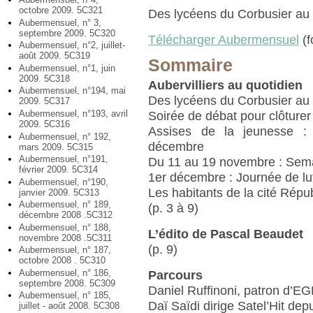
octobre 2009. 5C321
Des lycéens du Corbusier au
Aubermensuel, n° 3,
septembre 2009. 5C320
Télécharger Aubermensuel
(f
Aubermensuel, n°2, juillet-
août 2009. 5C319
Sommaire
Aubermensuel, n°1, juin
2009. 5C318
Aubervilliers au quotidien
Aubermensuel, n°194, mai
Des lycéens du Corbusier au
2009. 5C317
Aubermensuel, n°193, avril
Soirée de débat pour clôturer 
2009. 5C316
Assises de la jeunesse : 
Aubermensuel, n° 192,
décembre
mars 2009. 5C315
Aubermensuel, n°191,
Du 11 au 19 novembre : Semain
février 2009. 5C314
1er décembre : Journée de lut
Aubermensuel, n°190,
Les habitants de la cité Répub
janvier 2009. 5C313
Aubermensuel, n° 189,
(p. 3 à 9)
décembre 2008 .5C312
Aubermensuel, n° 188,
L’édito de Pascal Beaudet
novembre 2008 .5C311
(p. 9)
Aubermensuel, n° 187,
octobre 2008 . 5C310
Aubermensuel, n° 186,
Parcours
septembre 2008. 5C309
Daniel Ruffinoni, patron d’E
Aubermensuel, n° 185,
Daï Saïdi dirige Satel’Hit dep
juillet - août 2008. 5C308