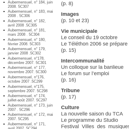
Aubermensuel, n° 184, juin
(p. 8)
2008. 5C307
Aubermensuel, n° 183, mai
Images
2008 . 5C306
(p. 10 et 23)
Aubermensuel, n° 182,
avril 2008 .5C305
Aubermensuel, n° 181,
Vie municipale
mars 2008 . 5C304
Le conseil du 19 octobre
Aubermensuel, n° 180,
Le Téléthon 2006 se prépare
février 2008. 5C303
Aubermensuel, n° 179,
(p. 15)
janvier 2008 .5C302
Aubermensuel, n°178,
Intercommunalité
décembre 2007. 5C301
Un colloque sur la banlieue
Aubermensuel, n° 177,
novembre 2007. 5C300
Le forum sur l’emploi
Aubermensuel, n°176,
(p. 16)
octobre 2007 .5C299
Aubermensuel, n°175,
Tribune
septembre 2007. 5C298
Aubermensuel, n° 174,
(p. 17)
juillet-août 2007. 5C297
Aubermensuel, n° 173, juin
Culture
2007 . 5C296
La nouvelle saison du TCA
Aubermensuel, n° 172, mai
2007. 5C295
Le programme du Studio
Aubermensuel, n° 171,
Festival Villes des musiqu
avril 2007. 5C294