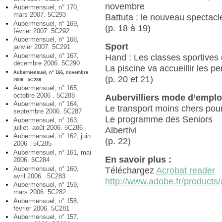
novembre
Aubermensuel, n° 170,
mars 2007. 5C293
Battuta : le nouveau spectac
Aubermensuel, n° 169,
(p. 18 à 19)
février 2007. 5C292
Aubermensuel, n° 168,
Sport
janvier 2007. 5C291
Aubermensuel, n° 167,
Hand : Les classes sportives
décembre 2006. 5C290
La piscine va accueillir les p
Aubermensuel, n° 166, novembre
(p. 20 et 21)
2006 . 5C289
Aubermensuel, n° 165,
octobre 2006 . 5C288
Aubervilliers mode d’emplo
Aubermensuel, n° 164,
Le transport moins chers pou
septembre 2006. 5C287
Le programme des Seniors
Aubermensuel, n° 163,
juillet- août 2006. 5C286
Albertivi
Aubermensuel, n° 162, juin
(p. 22)
2006 . 5C285
Aubermensuel, n° 161, mai
En savoir plus :
2006. 5C284
Aubermensuel, n° 160,
Téléchargez
Acrobat reader
avril 2006 . 5C283
http://www.adobe.fr/products/
Aubermensuel, n° 159,
mars 2006. 5C282
Aubermensuel, n° 158,
février 2006. 5C281
Aubermensuel, n° 157,