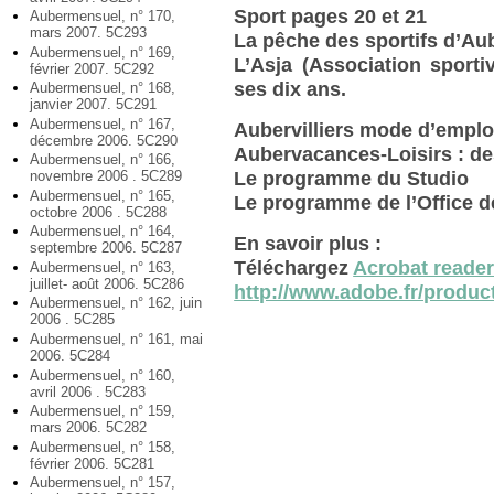
Sport pages 20 et 21
Aubermensuel, n° 170,
mars 2007. 5C293
La pêche des sportifs d’Au
Aubermensuel, n° 169,
L’Asja (Association sportiv
février 2007. 5C292
ses dix ans.
Aubermensuel, n° 168,
janvier 2007. 5C291
Aubermensuel, n° 167,
Aubervilliers mode d’emplo
décembre 2006. 5C290
Aubervacances-Loisirs : de
Aubermensuel, n° 166,
novembre 2006 . 5C289
Le programme du Studio
Aubermensuel, n° 165,
Le programme de l’Office de
octobre 2006 . 5C288
Aubermensuel, n° 164,
En savoir plus :
septembre 2006. 5C287
Téléchargez
Acrobat reade
Aubermensuel, n° 163,
juillet- août 2006. 5C286
http://www.adobe.fr/product
Aubermensuel, n° 162, juin
2006 . 5C285
Aubermensuel, n° 161, mai
2006. 5C284
Aubermensuel, n° 160,
avril 2006 . 5C283
Aubermensuel, n° 159,
mars 2006. 5C282
Aubermensuel, n° 158,
février 2006. 5C281
Aubermensuel, n° 157,