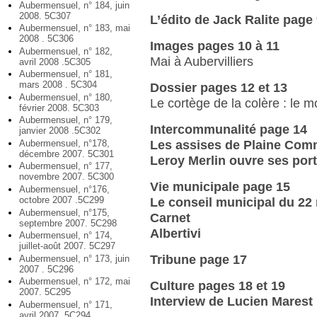
Aubermensuel, n° 184, juin
2008. 5C307
L’édito de Jack Ralite page
Aubermensuel, n° 183, mai
2008 . 5C306
Images pages 10 à 11
Aubermensuel, n° 182,
Mai à Aubervilliers
avril 2008 .5C305
Aubermensuel, n° 181,
mars 2008 . 5C304
Dossier pages 12 et 13
Aubermensuel, n° 180,
Le cortège de la colère : le 
février 2008. 5C303
Aubermensuel, n° 179,
Intercommunalité page 14
janvier 2008 .5C302
Aubermensuel, n°178,
Les assises de Plaine Com
décembre 2007. 5C301
Leroy Merlin ouvre ses porte
Aubermensuel, n° 177,
novembre 2007. 5C300
Vie municipale page 15
Aubermensuel, n°176,
octobre 2007 .5C299
Le conseil municipal du 22 
Aubermensuel, n°175,
Carnet
septembre 2007. 5C298
Albertivi
Aubermensuel, n° 174,
juillet-août 2007. 5C297
Tribune page 17
Aubermensuel, n° 173, juin
2007 . 5C296
Aubermensuel, n° 172, mai
Culture pages 18 et 19
2007. 5C295
Interview de Lucien Marest 
Aubermensuel, n° 171,
avril 2007. 5C294