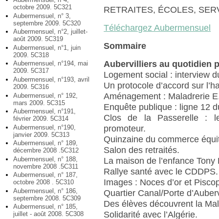
octobre 2009. 5C321
RETRAITES, ÉCOLES, SERV
Aubermensuel, n° 3,
septembre 2009. 5C320
Téléchargez Aubermensuel
Aubermensuel, n°2, juillet-
août 2009. 5C319
Sommaire
Aubermensuel, n°1, juin
2009. 5C318
Aubervilliers au quotidien 
Aubermensuel, n°194, mai
2009. 5C317
Logement social : interview d
Aubermensuel, n°193, avril
Un protocole d’accord sur l’hab
2009. 5C316
Aménagement : Maladrerie E.
Aubermensuel, n° 192,
mars 2009. 5C315
Enquête publique : ligne 12 d
Aubermensuel, n°191,
Clos de la Passerelle : l
février 2009. 5C314
Aubermensuel, n°190,
promoteur.
janvier 2009. 5C313
Quinzaine du commerce équit
Aubermensuel, n° 189,
Salon des retraités.
décembre 2008 .5C312
Aubermensuel, n° 188,
La maison de l’enfance Tony 
novembre 2008 .5C311
Rallye santé avec le CDDPS.
Aubermensuel, n° 187,
Images : Noces d’or et Pisco
octobre 2008 . 5C310
Aubermensuel, n° 186,
Quartier Canal/Porte d’Aubervi
septembre 2008. 5C309
Des élèves découvrent la Mal
Aubermensuel, n° 185,
Solidarité avec l’Algérie.
juillet - août 2008. 5C308