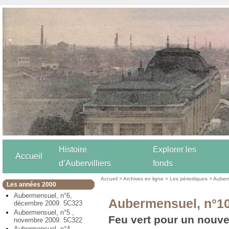
Histoire
Explorer les
Accueil
d’Aubervilliers
fonds
Accueil
>
Archives en ligne
>
Les périodiques
>
Auber
Les années 2000
Aubermensuel, n°6,
Aubermensuel, n°10
décembre 2009. 5C323
Aubermensuel, n°5 ,
Feu vert pour un nouve
novembre 2009. 5C322
Aubermensuel, n°4,