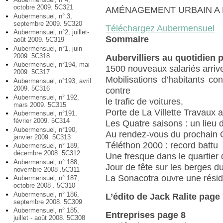
octobre 2009. 5C321
AMÉNAGEMENT URBAIN A 
Aubermensuel, n° 3,
septembre 2009. 5C320
Téléchargez Aubermensuel
Aubermensuel, n°2, juillet-
Sommaire
août 2009. 5C319
Aubermensuel, n°1, juin
2009. 5C318
Aubervilliers au quotidien 
Aubermensuel, n°194, mai
1500 nouveaux salariés arriven
2009. 5C317
Mobilisations d’habitants c
Aubermensuel, n°193, avril
2009. 5C316
contre
Aubermensuel, n° 192,
le trafic de voitures,
mars 2009. 5C315
Porte de La Villette Travaux 
Aubermensuel, n°191,
février 2009. 5C314
Les Quatre saisons : un lieu
Aubermensuel, n°190,
Au rendez-vous du prochain
janvier 2009. 5C313
Téléthon 2000 : record battu
Aubermensuel, n° 189,
décembre 2008 .5C312
Une fresque dans le quartie
Aubermensuel, n° 188,
Jour de fête sur les berges d
novembre 2008 .5C311
La Sonacotra ouvre une rési
Aubermensuel, n° 187,
octobre 2008 . 5C310
Aubermensuel, n° 186,
L’édito de Jack Ralite page
septembre 2008. 5C309
Aubermensuel, n° 185,
Entreprises page 8
juillet - août 2008. 5C308