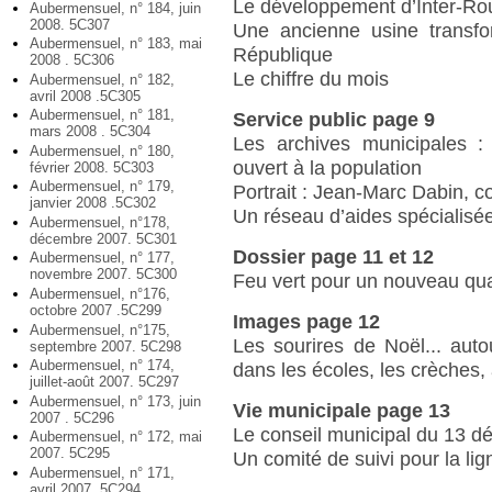
Le développement d’Inter-Ro
Aubermensuel, n° 184, juin
2008. 5C307
Une ancienne usine transfor
Aubermensuel, n° 183, mai
République
2008 . 5C306
Le chiffre du mois
Aubermensuel, n° 182,
avril 2008 .5C305
Aubermensuel, n° 181,
Service public page 9
mars 2008 . 5C304
Les archives municipales : 
Aubermensuel, n° 180,
ouvert à la population
février 2008. 5C303
Aubermensuel, n° 179,
Portrait : Jean-Marc Dabin, c
janvier 2008 .5C302
Un réseau d’aides spécialisée
Aubermensuel, n°178,
décembre 2007. 5C301
Dossier page 11 et 12
Aubermensuel, n° 177,
novembre 2007. 5C300
Feu vert pour un nouveau quart
Aubermensuel, n°176,
octobre 2007 .5C299
Images page 12
Aubermensuel, n°175,
Les sourires de Noël... auto
septembre 2007. 5C298
Aubermensuel, n° 174,
dans les écoles, les crèches,
juillet-août 2007. 5C297
Aubermensuel, n° 173, juin
Vie municipale page 13
2007 . 5C296
Le conseil municipal du 13 
Aubermensuel, n° 172, mai
2007. 5C295
Un comité de suivi pour la li
Aubermensuel, n° 171,
avril 2007. 5C294