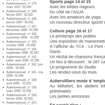
Sports page 14 et 15
Aubermensuel, n° 170,
Avec les bébés nageurs
mars 2007. 5C293
Aubermensuel, n° 169,
Du côté de l’ASJA
février 2007. 5C292
Avec les amateurs de yoga
Aubermensuel, n° 168,
Un nouveau directeur sportif c
janvier 2007. 5C291
Aubermensuel, n° 167,
décembre 2006. 5C290
Culture page 16 et 17
Aubermensuel, n° 166,
Le printemps des poètes
novembre 2006 . 5C289
Une exposition de marionnet
Aubermensuel, n° 165,
octobre 2006 . 5C288
A l’affiche du TCA : Le Pont
Aubermensuel, n° 164,
Danis
septembre 2006. 5C287
Un récital de chansons franç
Aubermensuel, n° 163,
juillet- août 2006. 5C286
Un lieu à découvrir : le 287 c
Aubermensuel, n° 162, juin
Le programme du Studio
2006 . 5C285
Les rendez-vous du mois
Aubermensuel, n° 161, mai
2006. 5C284
Aubermensuel, n° 160,
Aubervilliers mode d ’empl
avril 2006 . 5C283
Au Métafort, les ateliers in
Aubermensuel, n° 159,
préretraités
mars 2006. 5C282
Aubermensuel, n° 158,
Les petites annonces
février 2006. 5C281
Aubermensuel, n° 157,