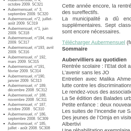
octobre 2009. 5C321
Cette année encore, la rentr
Aubermensuel, n° 3,
des sureffectifs.
septembre 2009. 5C320
La municipalité a dû en
Aubermensuel, n°2, juillet-
août 2009. 5C319
supplémentaires. Sept class
Aubermensuel, n°1, juin
sont encore nécessaires.
2009. 5C318
Aubermensuel, n°194, mai
Télécharger Aubermensuel
(f
2009. 5C317
Aubermensuel, n°193, avril
Sommaire
2009. 5C316
Aubermensuel, n° 192,
Aubervilliers au quotidien
mars 2009. 5C315
Rentrée scolaire : l’Etat doit
Aubermensuel, n°191,
février 2009. 5C314
L’avenir sans les JO
Aubermensuel, n°190,
Entretien avec Malika Ahmed
janvier 2009. 5C313
lutte contre les discrimination
Aubermensuel, n° 189,
décembre 2008 .5C312
Le rendez-vous des associati
Aubermensuel, n° 188,
La 5e édition des Balades ur
novembre 2008 .5C311
Petite enfance : deux nouvea
Aubermensuel, n° 187,
octobre 2008 . 5C310
Les suites de l’incendie rue 
Aubermensuel, n° 186,
Des jeunes de l’Omja en visit
septembre 2008. 5C309
Albertivi
Aubermensuel, n° 185,
juillet - août 2008. 5C308
Une réhabilitation exemplaire