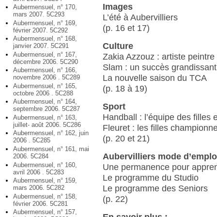
Images
Aubermensuel, n° 170,
mars 2007. 5C293
L’été à Aubervilliers
Aubermensuel, n° 169,
(p. 16 et 17)
février 2007. 5C292
Aubermensuel, n° 168,
Culture
janvier 2007. 5C291
Aubermensuel, n° 167,
Zakia Azzouz : artiste peintre
décembre 2006. 5C290
Slam : un succès grandissant
Aubermensuel, n° 166,
La nouvelle saison du TCA
novembre 2006 . 5C289
Aubermensuel, n° 165,
(p. 18 à 19)
octobre 2006 . 5C288
Aubermensuel, n° 164,
Sport
septembre 2006. 5C287
Handball : l’équipe des filles
Aubermensuel, n° 163,
juillet- août 2006. 5C286
Fleuret : les filles championn
Aubermensuel, n° 162, juin
(p. 20 et 21)
2006 . 5C285
Aubermensuel, n° 161, mai
Aubervilliers mode d’emplo
2006. 5C284
Aubermensuel, n° 160,
Une permanence pour apprend
avril 2006 . 5C283
Le programme du Studio
Aubermensuel, n° 159,
Le programme des Seniors
mars 2006. 5C282
Aubermensuel, n° 158,
(p. 22)
février 2006. 5C281
Aubermensuel, n° 157,