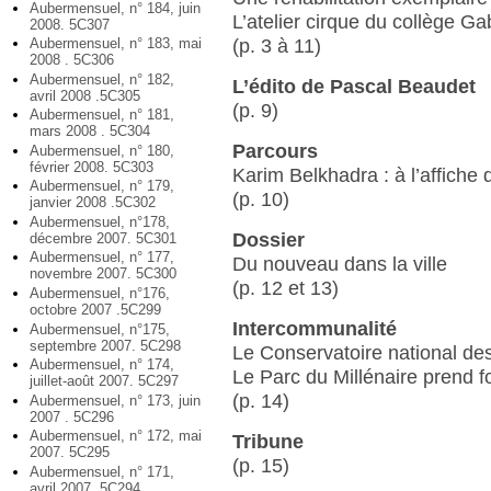
Aubermensuel, n° 184, juin
L’atelier cirque du collège Gab
2008. 5C307
Aubermensuel, n° 183, mai
(p. 3 à 11)
2008 . 5C306
Aubermensuel, n° 182,
L’édito de Pascal Beaudet
avril 2008 .5C305
(p. 9)
Aubermensuel, n° 181,
mars 2008 . 5C304
Parcours
Aubermensuel, n° 180,
février 2008. 5C303
Karim Belkhadra : à l’affiche 
Aubermensuel, n° 179,
(p. 10)
janvier 2008 .5C302
Aubermensuel, n°178,
Dossier
décembre 2007. 5C301
Aubermensuel, n° 177,
Du nouveau dans la ville
novembre 2007. 5C300
(p. 12 et 13)
Aubermensuel, n°176,
octobre 2007 .5C299
Intercommunalité
Aubermensuel, n°175,
septembre 2007. 5C298
Le Conservatoire national des
Aubermensuel, n° 174,
Le Parc du Millénaire prend 
juillet-août 2007. 5C297
(p. 14)
Aubermensuel, n° 173, juin
2007 . 5C296
Aubermensuel, n° 172, mai
Tribune
2007. 5C295
(p. 15)
Aubermensuel, n° 171,
avril 2007. 5C294