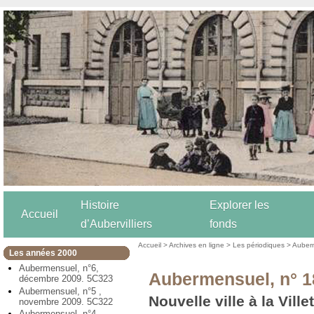
Histoire
Explorer les
Accueil
d’Aubervilliers
fonds
Accueil
>
Archives en ligne
>
Les périodiques
>
Auber
Les années 2000
Aubermensuel, n°6,
Aubermensuel, n° 18
décembre 2009. 5C323
Aubermensuel, n°5 ,
Nouvelle ville à la Ville
novembre 2009. 5C322
Aubermensuel, n°4,