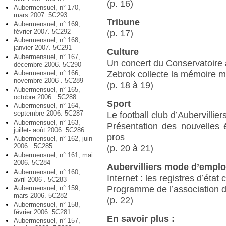
(p. 16)
Aubermensuel, n° 170,
mars 2007. 5C293
Tribune
Aubermensuel, n° 169,
février 2007. 5C292
(p. 17)
Aubermensuel, n° 168,
janvier 2007. 5C291
Culture
Aubermensuel, n° 167,
Un concert du Conservatoire 
décembre 2006. 5C290
Aubermensuel, n° 166,
Zebrok collecte la mémoire m
novembre 2006 . 5C289
(p. 18 à 19)
Aubermensuel, n° 165,
octobre 2006 . 5C288
Sport
Aubermensuel, n° 164,
septembre 2006. 5C287
Le football club d’Aubervillier
Aubermensuel, n° 163,
Présentation des nouvelles é
juillet- août 2006. 5C286
pros
Aubermensuel, n° 162, juin
2006 . 5C285
(p. 20 à 21)
Aubermensuel, n° 161, mai
2006. 5C284
Aubervilliers mode d’emplo
Aubermensuel, n° 160,
Internet : les registres d’état c
avril 2006 . 5C283
Aubermensuel, n° 159,
Programme de l’association 
mars 2006. 5C282
(p. 22)
Aubermensuel, n° 158,
février 2006. 5C281
En savoir plus :
Aubermensuel, n° 157,