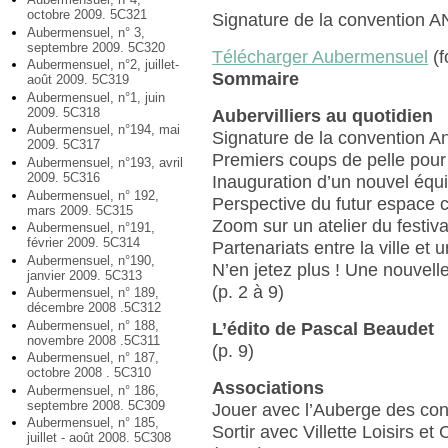
octobre 2009. 5C321
Signature de la convention ANR
Aubermensuel, n° 3,
septembre 2009. 5C320
Télécharger Aubermensuel
(f
Aubermensuel, n°2, juillet-
Sommaire
août 2009. 5C319
Aubermensuel, n°1, juin
2009. 5C318
Aubervilliers au quotidien
Aubermensuel, n°194, mai
Signature de la convention An
2009. 5C317
Premiers coups de pelle pour 
Aubermensuel, n°193, avril
2009. 5C316
Inauguration d’un nouvel équ
Aubermensuel, n° 192,
Perspective du futur espace c
mars 2009. 5C315
Zoom sur un atelier du festi
Aubermensuel, n°191,
février 2009. 5C314
Partenariats entre la ville et
Aubermensuel, n°190,
N’en jetez plus ! Une nouvel
janvier 2009. 5C313
(p. 2 à 9)
Aubermensuel, n° 189,
décembre 2008 .5C312
Aubermensuel, n° 188,
L’édito de Pascal Beaudet
novembre 2008 .5C311
(p. 9)
Aubermensuel, n° 187,
octobre 2008 . 5C310
Associations
Aubermensuel, n° 186,
septembre 2008. 5C309
Jouer avec l’Auberge des cont
Aubermensuel, n° 185,
Sortir avec Villette Loisirs et 
juillet - août 2008. 5C308