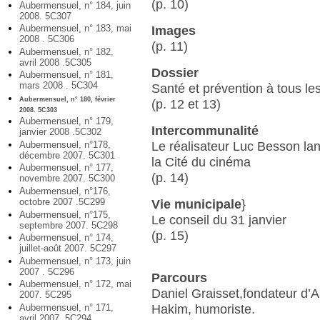
(p. 10)
Aubermensuel, n° 184, juin
2008. 5C307
Aubermensuel, n° 183, mai
Images
2008 . 5C306
(p. 11)
Aubermensuel, n° 182,
avril 2008 .5C305
Dossier
Aubermensuel, n° 181,
mars 2008 . 5C304
Santé et prévention à tous le
Aubermensuel, n° 180, février
(p. 12 et 13)
2008. 5C303
Aubermensuel, n° 179,
Intercommunalité
janvier 2008 .5C302
Aubermensuel, n°178,
Le réalisateur Luc Besson la
décembre 2007. 5C301
la Cité du cinéma
Aubermensuel, n° 177,
(p. 14)
novembre 2007. 5C300
Aubermensuel, n°176,
octobre 2007 .5C299
Vie municipale
}
Aubermensuel, n°175,
Le conseil du 31 janvier
septembre 2007. 5C298
(p. 15)
Aubermensuel, n° 174,
juillet-août 2007. 5C297
Aubermensuel, n° 173, juin
2007 . 5C296
Parcours
Aubermensuel, n° 172, mai
Daniel Graisset,fondateur d’A
2007. 5C295
Aubermensuel, n° 171,
Hakim, humoriste.
avril 2007. 5C294