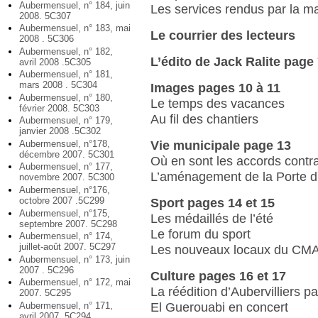
Aubermensuel, n° 184, juin
Les services rendus par la mai
2008. 5C307
Aubermensuel, n° 183, mai
Le courrier des lecteurs
2008 . 5C306
Aubermensuel, n° 182,
L’édito de Jack Ralite page
avril 2008 .5C305
Aubermensuel, n° 181,
mars 2008 . 5C304
Images pages 10 à 11
Aubermensuel, n° 180,
Le temps des vacances
février 2008. 5C303
Au fil des chantiers
Aubermensuel, n° 179,
janvier 2008 .5C302
Aubermensuel, n°178,
Vie municipale page 13
décembre 2007. 5C301
Où en sont les accords contrac
Aubermensuel, n° 177,
L’aménagement de la Porte d’
novembre 2007. 5C300
Aubermensuel, n°176,
octobre 2007 .5C299
Sport pages 14 et 15
Aubermensuel, n°175,
Les médaillés de l’été
septembre 2007. 5C298
Le forum du sport
Aubermensuel, n° 174,
juillet-août 2007. 5C297
Les nouveaux locaux du CM
Aubermensuel, n° 173, juin
2007 . 5C296
Culture pages 16 et 17
Aubermensuel, n° 172, mai
La réédition d’Aubervilliers 
2007. 5C295
Aubermensuel, n° 171,
El Guerouabi en concert
avril 2007. 5C294