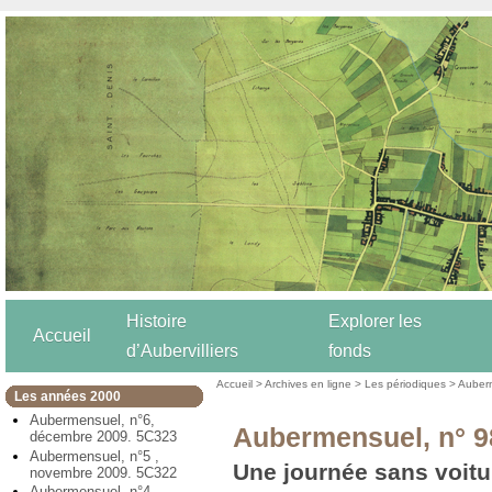
Histoire
Explorer les
Accueil
d’Aubervilliers
fonds
Accueil
>
Archives en ligne
>
Les périodiques
>
Auber
Les années 2000
Aubermensuel, n°6,
Aubermensuel, n° 9
décembre 2009. 5C323
Aubermensuel, n°5 ,
Une journée sans voitu
novembre 2009. 5C322
Aubermensuel, n°4,