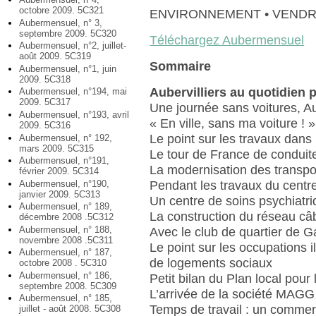
octobre 2009. 5C321
ENVIRONNEMENT • VENDR
Aubermensuel, n° 3,
septembre 2009. 5C320
Téléchargez Aubermensuel
Aubermensuel, n°2, juillet-
août 2009. 5C319
Sommaire
Aubermensuel, n°1, juin
2009. 5C318
Aubervilliers au quotidien 
Aubermensuel, n°194, mai
2009. 5C317
Une journée sans voitures, Aub
Aubermensuel, n°193, avril
« En ville, sans ma voiture ! »
2009. 5C316
Le point sur les travaux dans
Aubermensuel, n° 192,
mars 2009. 5C315
Le tour de France de condui
Aubermensuel, n°191,
La modernisation des transp
février 2009. 5C314
Aubermensuel, n°190,
Pendant les travaux du centre
janvier 2009. 5C313
Un centre de soins psychiatr
Aubermensuel, n° 189,
La construction du réseau câ
décembre 2008 .5C312
Aubermensuel, n° 188,
Avec le club de quartier de Ga
novembre 2008 .5C311
Le point sur les occupations i
Aubermensuel, n° 187,
de logements sociaux
octobre 2008 . 5C310
Aubermensuel, n° 186,
Petit bilan du Plan local pour l
septembre 2008. 5C309
L’arrivée de la société MAGG
Aubermensuel, n° 185,
Temps de travail : un commer
juillet - août 2008. 5C308