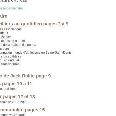
ANCE D’UN LYCÉE
ez Aubermensuel
ire
illiers au quotidien pages 3 à 9
es associations
rtault
 Lécuyer
e relooking du Plie
e de la maison de jeunes
emburg
nnat du monde d’athlétisme en Seine-Saint-Denis
es rues câblées
du volontariat
 sans voitures
to de Jack Ralite page 9
 pages 10 à 11
ubervilliers
r pages 12 et 13
 scolaire 2002-2003
ommunalité pages 15
mune va s’élargir