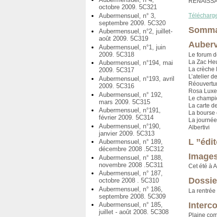
RENAISS
octobre 2009. 5C321
Aubermensuel, n° 3,
Télécharg
septembre 2009. 5C320
Somma
Aubermensuel, n°2, juillet-
août 2009. 5C319
Auberv
Aubermensuel, n°1, juin
2009. 5C318
Le forum d
La Zac Heu
Aubermensuel, n°194, mai
La crèche
2009. 5C317
L’atelier d
Aubermensuel, n°193, avril
Réouvertur
2009. 5C316
Rosa Lux
Aubermensuel, n° 192,
Le champio
mars 2009. 5C315
La carte d
Aubermensuel, n°191,
La bourse 
février 2009. 5C314
La journée
Aubermensuel, n°190,
Albertivi
janvier 2009. 5C313
L ’’édi
Aubermensuel, n° 189,
décembre 2008 .5C312
Images
Aubermensuel, n° 188,
novembre 2008 .5C311
Cet été à A
Aubermensuel, n° 187,
Dossie
octobre 2008 . 5C310
Aubermensuel, n° 186,
La rentrée
septembre 2008. 5C309
Interc
Aubermensuel, n° 185,
juillet - août 2008. 5C308
Plaine com