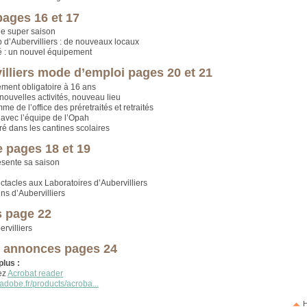
pages 16 et 17
ne super saison
b d’Aubervilliers : de nouveaux locaux
é : un nouvel équipement
illiers mode d’emploi pages 20 et 21
ment obligatoire à 16 ans
 nouvelles activités, nouveau lieu
e de l’office des préretraités et retraités
avec l’équipe de l’Opah
ré dans les cantines scolaires
e pages 18 et 19
sente sa saison
ctacles aux Laboratoires d’Aubervilliers
ns d’Aubervilliers
 page 22
ervilliers
s annonces pages 24
plus :
ez
Acrobat reader
adobe.fr/products/acroba...
H