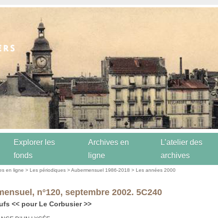
Explorer les
Archives en
L’atelier des
fonds
ligne
archives
es en ligne
>
Les périodiques
>
Aubermensuel 1986-2018
>
Les années 2000
ensuel, n°120, septembre 2002. 5C240
ufs << pour Le Corbusier >>