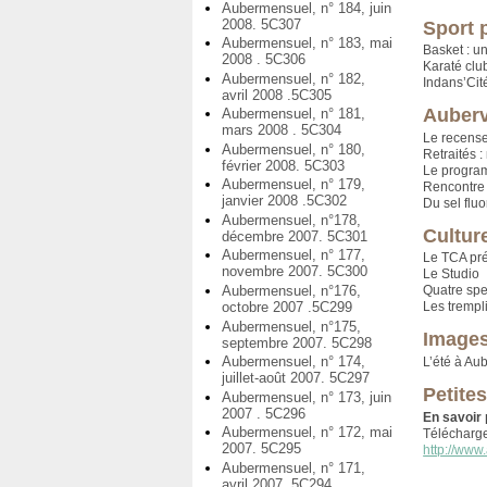
Aubermensuel, n° 184, juin
2008. 5C307
Sport 
Aubermensuel, n° 183, mai
Basket : u
2008 . 5C306
Karaté clu
Aubermensuel, n° 182,
Indans’Cit
avril 2008 .5C305
Auberv
Aubermensuel, n° 181,
mars 2008 . 5C304
Le recense
Aubermensuel, n° 180,
Retraités :
février 2008. 5C303
Le programm
Aubermensuel, n° 179,
Rencontre 
janvier 2008 .5C302
Du sel fluo
Aubermensuel, n°178,
Cultur
décembre 2007. 5C301
Aubermensuel, n° 177,
Le TCA pré
novembre 2007. 5C300
Le Studio
Aubermensuel, n°176,
Quatre spe
octobre 2007 .5C299
Les trempli
Aubermensuel, n°175,
Images
septembre 2007. 5C298
Aubermensuel, n° 174,
L’été à Aub
juillet-août 2007. 5C297
Petite
Aubermensuel, n° 173, juin
2007 . 5C296
En savoir 
Aubermensuel, n° 172, mai
Télécharg
2007. 5C295
http://www.
Aubermensuel, n° 171,
avril 2007. 5C294