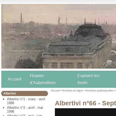
Histoire
Explorer les
Accueil
d’Aubervilliers
fonds
Accueil
>
Archives en ligne
>
Archives audiovisuelles
Albertivi
Albertivi n°1 - mars - avril
Albertivi n°66 - Se
1996
Albertivi n°2 - avril - mai
1996
Albertivi n°3 - mai - juin