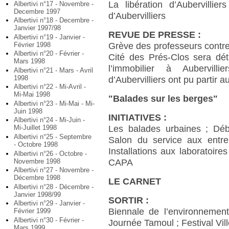
La libération d’Aubervillie
Albertivi n°17 - Novembre -
Decembre 1997
d’Aubervilliers
Albertivi n°18 - Decembre -
Janvier 1997/98
REVUE DE PRESSE :
Albertivi n°19 - Janvier -
Février 1998
Grève des professeurs contre 
Albertivi n°20 - Février -
Cité des Prés-Clos sera détr
Mars 1998
l’immobilier à Aubervill
Albertivi n°21 - Mars - Avril
1998
d’Aubervilliers ont pu partir a
Albertivi n°22 - Mi-Avril -
Mi-Mai 1998
"Balades sur les berges"
Albertivi n°23 - Mi-Mai - Mi-
Juin 1998
INITIATIVES :
Albertivi n°24 - Mi-Juin -
Les balades urbaines ; Déba
Mi-Juillet 1998
Albertivi n°25 - Septembre
Salon du service aux entre
- Octobre 1998
Installations aux laboratoires
Albertivi n°26 - Octobre -
Novembre 1998
CAPA
Albertivi n°27 - Novembre -
Décembre 1998
LE CARNET
Albertivi n°28 - Décembre -
Janvier 1998/99
SORTIR :
Albertivi n°29 - Janvier -
Biennale de l’environnemen
Février 1999
Albertivi n°30 - Février -
Journée Tamoul ; Festival Vi
Mars 1999