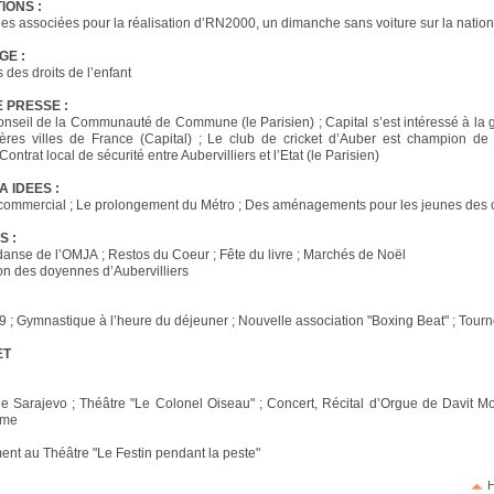
IONS :
 associées pour la réalisation d’RN2000, un dimanche sans voiture sur la nation
GE :
 des droits de l’enfant
 PRESSE :
nseil de la Communauté de Commune (le Parisien) ; Capital s’est intéressé à la 
ères villes de France (Capital) ; Le club de cricket d’Auber est champion de 
 Contrat local de sécurité entre Aubervilliers et l’Etat (le Parisien)
A IDEES :
commercial ; Le prolongement du Métro ; Des aménagements pour les jeunes des c
S :
 danse de l’OMJA ; Restos du Coeur ; Fête du livre ; Marchés de Noël
on des doyennes d’Aubervilliers
9 ; Gymnastique à l’heure du déjeuner ; Nouvelle association "Boxing Beat" ; Tour
ET
de Sarajevo ; Théâtre "Le Colonel Oiseau" ; Concert, Récital d’Orgue de Davit M
ume
nt au Théâtre "Le Festin pendant la peste"
H