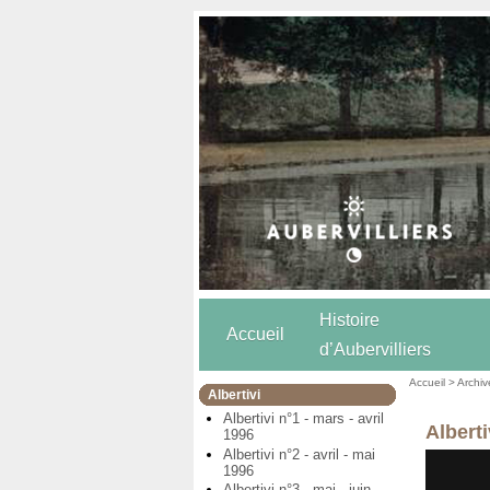
Histoire
Accueil
d’Aubervilliers
Accueil
>
Archiv
Albertivi
Albertivi n°1 - mars - avril
Albert
1996
Albertivi n°2 - avril - mai
1996
Albertivi n°3 - mai - juin