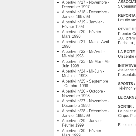
ASSOCIAT
Albertivi n°17 - Novembre -
5 Communes
Decembre 1997
Albertivi n°18 - Decembre -
REPORTA
Janvier 1997/98
Les dix ans
Albertivi n°19 - Janvier -
Février 1998
REVUE DE
Albertivi n°20 - Février -
Premier Co
Mars 1998
100 premi
Albertivi n°21 - Mars - Avril
Parisien) ;
1998
Albertivi n°22 - Mi-Avril -
LA BOITE 
Mi-Mai 1998
Un centre 
Albertivi n°23 - Mi-Mai - Mi-
INITIATIVE
Juin 1998
Atelier de
Albertivi n°24 - Mi-Juin -
Présentati
Mi-Juillet 1998
Albertivi n°25 - Septembre
SPORTS :
- Octobre 1998
Téléthon 9
Albertivi n°26 - Octobre -
Novembre 1998
LE CARN
Albertivi n°27 - Novembre -
Décembre 1998
SORTIR :
Albertivi n°28 - Décembre -
Le ballet 
Janvier 1998/99
Cirque Pl
Albertivi n°29 - Janvier -
En ce mome
Février 1999
Albertivi n°30 - Février -
Mars 1999