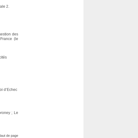
ale 2.
gestion des
France (le
ités
noi d’Echec
oroney ; Le
aut de page