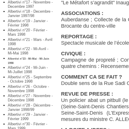
"Le Métafort s’agrandit" Inau
Albertivi n°17 - Novembre -
Decembre 1997
Albertivi n°18 - Decembre -
ASSOCIATIONS :
Janvier 1997/98
Auberdanse ; Collecte de la 
Albertivi n°19 - Janvier -
Février 1998
Brocante du centre-ville
Albertivi n°20 - Février -
Mars 1998
REPORTAGE :
Albertivi n°21 - Mars - Avril
Spectacle musicale de l’école
1998
Albertivi n°22 - Mi-Avril -
CIVIQUE :
Mi-Mai 1998
Campagne de propreté ; Cons
Albertivi n°23 - Mi-Mai - Mi-Juin
1998
quatre chemins : Recensemen
Albertivi n°24 - Mi-Juin -
Mi-Juillet 1998
COMMENT CA SE FAIT ?
Albertivi n°25 - Septembre
- Octobre 1998
Double sens de la Rue Sadi 
Albertivi n°26 - Octobre -
Novembre 1998
REVUE DE PRESSE :
Albertivi n°27 - Novembre -
Un policier abat un pitbull (
Décembre 1998
Albertivi n°28 - Décembre -
(Seine-Saint-Denis Chantiers
Janvier 1998/99
Seine-Saint-Denis (L’Expre
Albertivi n°29 - Janvier -
mesures du ministre C. ALLE
Février 1999
Albertivi n°30 - Février -
Mars 1999