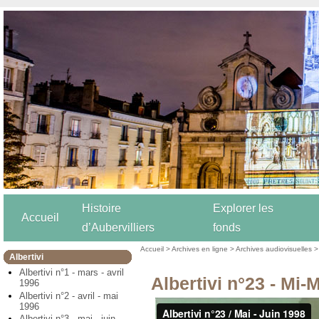
Histoire
Explorer les
Accueil
d’Aubervilliers
fonds
Accueil
>
Archives en ligne
>
Archives audiovisuelles
Albertivi
Albertivi n°1 - mars - avril
Albertivi n°23 - Mi-
1996
Albertivi n°2 - avril - mai
1996
Albertivi n°3 - mai - juin