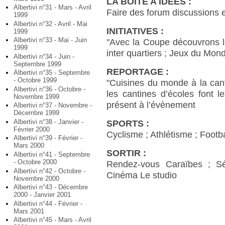
LA BOITE A IDEES :
Albertivi n°31 - Mars - Avril
Faire des forum discussions e
1999
Albertivi n°32 - Avril - Mai
INITIATIVES :
1999
Albertivi n°33 - Mai - Juin
"Avec la Coupe découvrons le
1999
inter quartiers ; Jeux du Mon
Albertivi n°34 - Juin -
Septembre 1999
REPORTAGE :
Albertivi n°35 - Septembre
- Octobre 1999
"Cuisines du monde à la can
Albertivi n°36 - Octobre -
les cantines d’écoles font l
Novembre 1999
présent à l’évènement
Albertivi n°37 - Novembre -
Décembre 1999
Albertivi n°38 - Janvier -
SPORTS :
Février 2000
Cyclisme ; Athlétisme ; Footba
Albertivi n°39 - Février -
Mars 2000
SORTIR :
Albertivi n°41 - Septembre
- Octobre 2000
Rendez-vous Caraïbes ; Séj
Albertivi n°42 - Octobre -
Cinéma Le studio
Novembre 2000
Albertivi n°43 - Décembre
2000 - Janvier 2001
Albertivi n°44 - Février -
Mars 2001
Albertivi n°45 - Mars - Avril