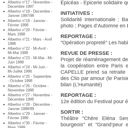
Épicéas - Epicerie solidaire q
Albertivi n°17 - Novembre -
Decembre 1997
Albertivi n°18 - Decembre -
INITIATIVES :
Janvier 1997/98
Solidarité internationale ; 
Albertivi n°19 - Janvier -
Février 1998
photo ; Pages d’Automne en Es
Albertivi n°20 - Février -
Mars 1998
REPORTAGE :
Albertivi n°21 - Mars - Avril
"Opération propreté" Les habit
1998
Albertivi n°22 - Mi-Avril -
REVUE DE PRESSE :
Mi-Mai 1998
Albertivi n°23 - Mi-Mai - Mi-
Projet de réaménagement de l
Juin 1998
la coopération entre Paris 
Albertivi n°24 - Mi-Juin -
CAPELLE prend sa retraite d
Mi-Juillet 1998
Albertivi n°25 - Septembre
des Clio par amour (le Parisi
- Octobre 1998
bilan (L’Humanité)
Albertivi n°26 - Octobre -
Novembre 1998
REPORTAGE :
Albertivi n°27 - Novembre -
Décembre 1998
12e édition du Festival pour é
Albertivi n°28 - Décembre -
Janvier 1998/99
SORTIR :
Albertivi n°29 - Janvier -
Théâtre "Chère Eléna Ser
Février 1999
Albertivi n°30 - Février -
bourgeois" et "Grand’peur e
Mars 1999