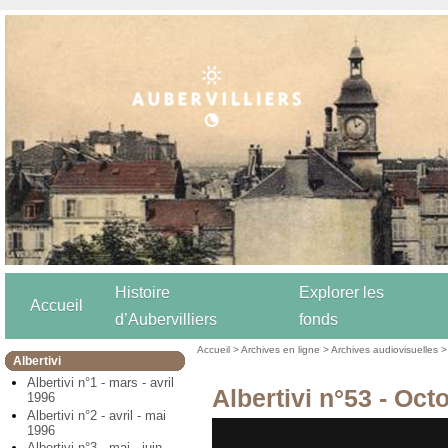
Histoire
Explorer les
Accueil
d’Aubervilliers
fonds
Accueil
>
Archives en ligne
>
Archives audiovisuelles
Albertivi
Albertivi n°1 - mars - avril
Albertivi n°53 - Oc
1996
Albertivi n°2 - avril - mai
1996
Albertivi n°3 - mai - juin