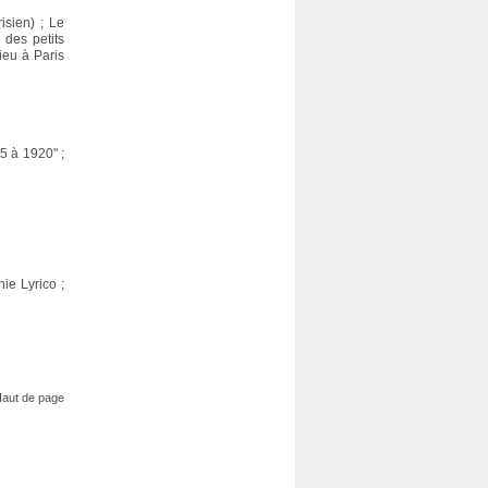
isien) ; Le
 des petits
ieu à Paris
85 à 1920" ;
ie Lyrico ;
aut de page