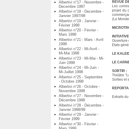
REVUE DE
Albertivi n°17 - Novembre -
Les corres
Decembre 1997
projet du 
Albertivi n°18 - Decembre -
commerçant
Janvier 1997/98
(Le Monde) 
Albertivi n°19 - Janvier -
Février 1998
MICROTRO
Albertivi n°20 - Février -
Mars 1998
INITIATIVE
Albertivi n°21 - Mars - Avril
Ouverture d
1998
Etats géné
Albertivi n°22 - Mi-Avril -
Mi-Mai 1998
LE KALE
Albertivi n°23 - Mi-Mai - Mi-
LE CARN
Juin 1998
Albertivi n°24 - Mi-Juin -
SORTIR :
Mi-Juillet 1998
Théâtre "L
Albertivi n°25 - Septembre
Sorties et 
- Octobre 1998
Albertivi n°26 - Octobre -
REPORTAG
Novembre 1998
Albertivi n°27 - Novembre -
Extraits d
Décembre 1998
Albertivi n°28 - Décembre -
Janvier 1998/99
Albertivi n°29 - Janvier -
Février 1999
Albertivi n°30 - Février -
Mars 1999