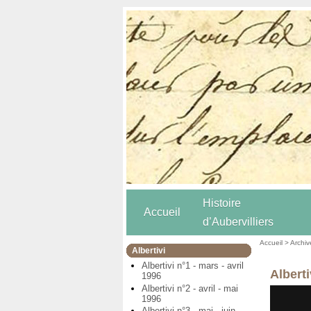
Histoire
Accueil
d’Aubervilliers
Accueil
>
Archiv
Albertivi
Albertivi n°1 - mars - avril
Albert
1996
Albertivi n°2 - avril - mai
1996
Albertivi n°3 - mai - juin