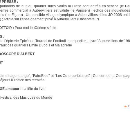
 PRESSE :
pondants de nuit du quartier Jules Vallès la Frette sont entrés en service (le Par
centre commercial à Aubervilliers est validé (le Parisien) ; échos des inquiétudes
s (Le Figaro) ; Un possible village olympique à Aubervilliers si les JO 2008 ont l
; Article sur l’enseignement privé à Aubervilliers (Observateur)
TTOIR :
Pour moi le XXIème siècle
S :
e l’épicerie Epicéas ; Tournoi de Football interquartier ; Livre "Aubervilliers de 19
raux des quartiers Emile Dubois et Maladrerie
IDOSCOPE D’ALBERT
ET
oin d’hagondange", "FaireBleu" et "Les Co-propriétaires" ; Concert de la Compagn
séjours à l’office des retraités
E amateur :
La fête du livre
u Festival des Musiques du Monde
H