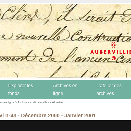
Explorer les
Archives en
L’atelier des
fonds
ligne
archives
es en ligne
>
Archives audiovisuelles
>
Albertivi
ivi n°43 - Décembre 2000 - Janvier 2001