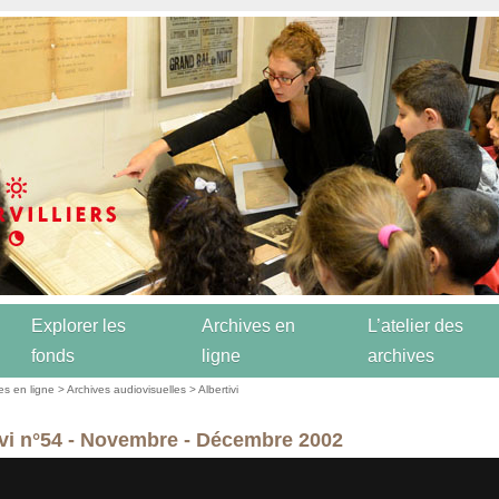
Explorer les
Archives en
L’atelier des
fonds
ligne
archives
es en ligne
>
Archives audiovisuelles
>
Albertivi
ivi n°54 - Novembre - Décembre 2002