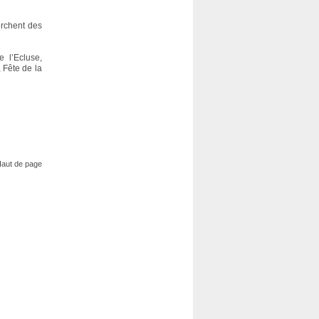
erchent des
 l’Ecluse,
, Fête de la
aut de page