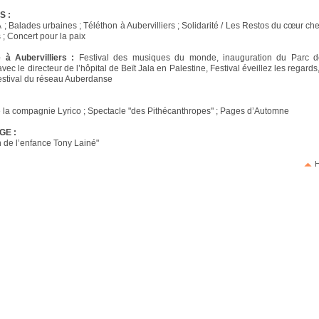
S :
 ; Balades urbaines ; Téléthon à Aubervilliers ; Solidarité / Les Restos du cœur ch
 ; Concert pour la paix
à Aubervilliers :
Festival des musiques du monde, inauguration du Parc de
vec le directeur de l’hôpital de Beït Jala en Palestine, Festival éveillez les regards
estival du réseau Auberdanse
 la compagnie Lyrico ; Spectacle "des Pithécanthropes" ; Pages d’Automne
GE :
 de l’enfance Tony Lainé"
H