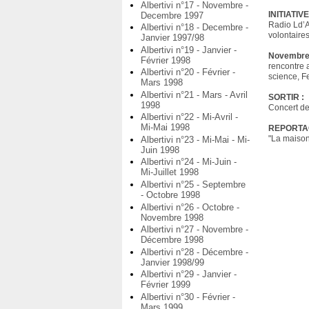
Albertivi n°17 - Novembre -
INITIATIVE
Decembre 1997
Radio Ld’A
Albertivi n°18 - Decembre -
volontaires
Janvier 1997/98
Albertivi n°19 - Janvier -
Novembre 
Février 1998
rencontre a
Albertivi n°20 - Février -
science, F
Mars 1998
Albertivi n°21 - Mars - Avril
SORTIR :
1998
Concert de
Albertivi n°22 - Mi-Avril -
Mi-Mai 1998
REPORTA
"La maison
Albertivi n°23 - Mi-Mai - Mi-
Juin 1998
Albertivi n°24 - Mi-Juin -
Mi-Juillet 1998
Albertivi n°25 - Septembre
- Octobre 1998
Albertivi n°26 - Octobre -
Novembre 1998
Albertivi n°27 - Novembre -
Décembre 1998
Albertivi n°28 - Décembre -
Janvier 1998/99
Albertivi n°29 - Janvier -
Février 1999
Albertivi n°30 - Février -
Mars 1999