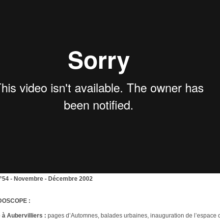
 n°54 - Novembre - Décembre 2002
DOSCOPE :
à Aubervilliers :
pages d’Automnes, balades urbaines, inauguration de l’espace