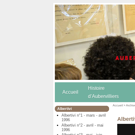
Histoire
Accueil
d’Aubervilliers
Accueil
>
Archiv
Albertivi
Albertivi n°1 - mars - avril
Albert
1996
Albertivi n°2 - avril - mai
1996
Albertivi n°3 - mai - juin