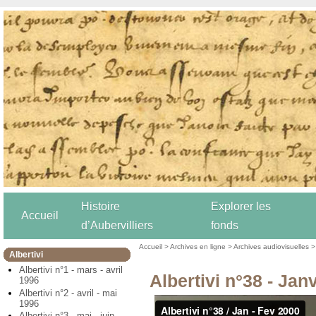
Histoire
Explorer les
Accueil
d’Aubervilliers
fonds
Accueil
>
Archives en ligne
>
Archives audiovisuelles
Albertivi
Albertivi n°1 - mars - avril
Albertivi n°38 - Jan
1996
Albertivi n°2 - avril - mai
1996
Albertivi n°3 - mai - juin