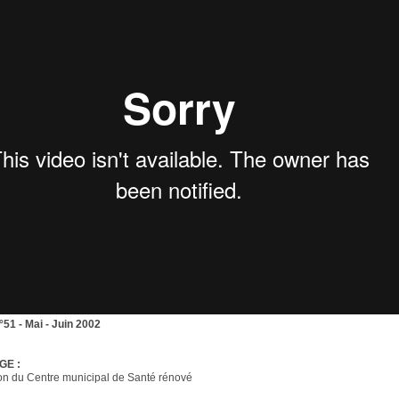
n°51 - Mai - Juin 2002
GE :
on du Centre municipal de Santé rénové