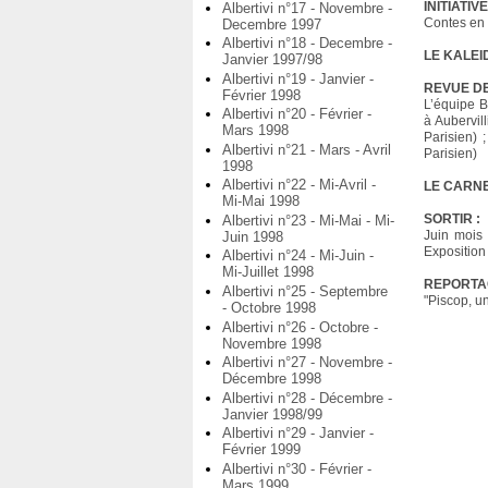
INITIATIVE
Albertivi n°17 - Novembre -
Contes en 
Decembre 1997
Albertivi n°18 - Decembre -
LE KALE
Janvier 1997/98
Albertivi n°19 - Janvier -
REVUE DE
Février 1998
L’équipe B
Albertivi n°20 - Février -
à Aubervil
Mars 1998
Parisien) 
Albertivi n°21 - Mars - Avril
Parisien)
1998
Albertivi n°22 - Mi-Avril -
LE CARN
Mi-Mai 1998
SORTIR :
Albertivi n°23 - Mi-Mai - Mi-
Juin mois 
Juin 1998
Expositio
Albertivi n°24 - Mi-Juin -
Mi-Juillet 1998
REPORTA
Albertivi n°25 - Septembre
"Piscop, u
- Octobre 1998
Albertivi n°26 - Octobre -
Novembre 1998
Albertivi n°27 - Novembre -
Décembre 1998
Albertivi n°28 - Décembre -
Janvier 1998/99
Albertivi n°29 - Janvier -
Février 1999
Albertivi n°30 - Février -
Mars 1999