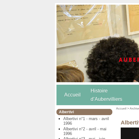
Histoire
Accueil
d’Aubervilliers
Accueil
>
Archiv
Albertivi
Albertivi n°1 - mars - avril
Alberti
1996
Albertivi n°2 - avril - mai
1996
Albertivi n°3 - mai - juin