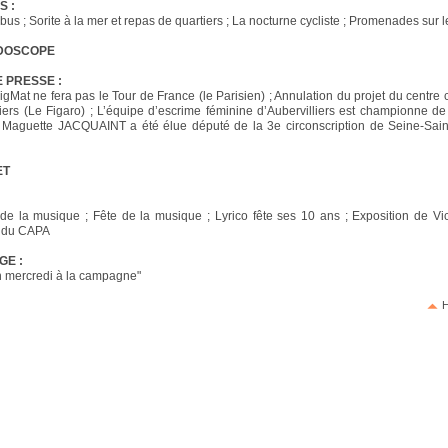
S :
bus ; Sorite à la mer et repas de quartiers ; La nocturne cycliste ; Promenades sur 
IDOSCOPE
 PRESSE :
igMat ne fera pas le Tour de France (le Parisien) ; Annulation du projet du centre
liers (Le Figaro) ; L’équipe d’escrime féminine d’Aubervilliers est championne de
; Maguette JACQUAINT a été élue député de la 3e circonscription de Seine-Sain
ET
de la musique ; Fête de la musique ; Lyrico fête ses 10 ans ; Exposition de Vi
n du CAPA
GE :
n mercredi à la campagne"
H