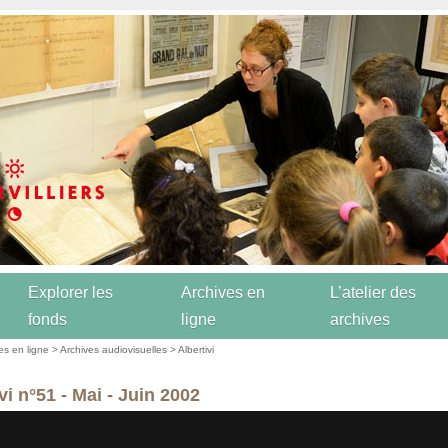
Explorer les
Archives en
L’atelier des
fonds
ligne
archives
es en ligne
>
Archives audiovisuelles
>
Albertivi
vi n°51 - Mai - Juin 2002