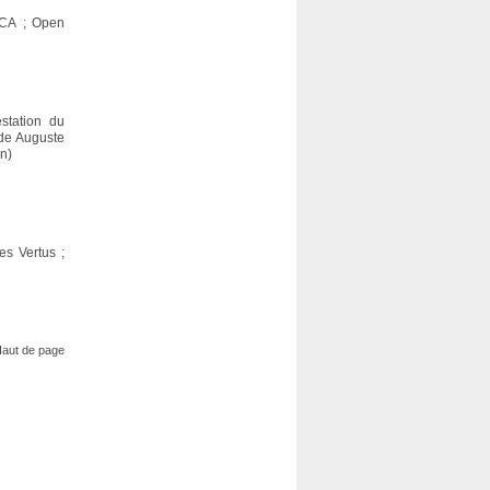
NACA ; Open
station du
ade Auguste
en)
es Vertus ;
aut de page