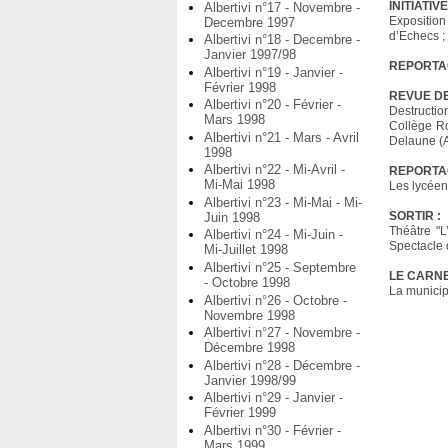
INITIATIVE
Albertivi n°17 - Novembre -
Exposition
Decembre 1997
d’Echecs ;
Albertivi n°18 - Decembre -
Janvier 1997/98
REPORTA
Albertivi n°19 - Janvier -
Février 1998
REVUE DE
Albertivi n°20 - Février -
Destructi
Mars 1998
Collège Ro
Albertivi n°21 - Mars - Avril
Delaune (Au
1998
Albertivi n°22 - Mi-Avril -
REPORTA
Mi-Mai 1998
Les lycéen
Albertivi n°23 - Mi-Mai - Mi-
SORTIR :
Juin 1998
Théâtre "L
Albertivi n°24 - Mi-Juin -
Spectacle 
Mi-Juillet 1998
Albertivi n°25 - Septembre
LE CARNE
- Octobre 1998
La municip
Albertivi n°26 - Octobre -
Novembre 1998
Albertivi n°27 - Novembre -
Décembre 1998
Albertivi n°28 - Décembre -
Janvier 1998/99
Albertivi n°29 - Janvier -
Février 1999
Albertivi n°30 - Février -
Mars 1999