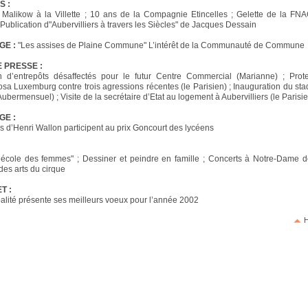
S :
 Malikow à la Villette ; 10 ans de la Compagnie Etincelles ; Gelette de la F
 Publication d"Aubervilliers à travers les Siècles" de Jacques Dessain
GE :
"Les assises de Plaine Commune" L’intérêt de la Communauté de Commune
 PRESSE :
on d’entrepôts désaffectés pour le futur Centre Commercial (Marianne) ; Prote
sa Luxemburg contre trois agressions récentes (le Parisien) ; Inauguration du st
bermensuel) ; Visite de la secrétaire d’Etat au logement à Aubervilliers (le Parisi
GE :
s d’Henri Wallon participent au prix Goncourt des lycéens
’école des femmes" ; Dessiner et peindre en famille ; Concerts à Notre-Dame d
des arts du cirque
T :
alité présente ses meilleurs voeux pour l’année 2002
H