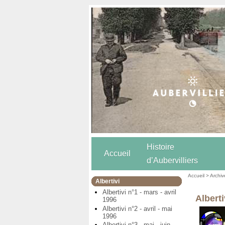
Histoire
Accueil
d’Aubervilliers
Accueil
>
Archiv
Albertivi
Albertivi n°1 - mars - avril
Alberti
1996
Albertivi n°2 - avril - mai
1996
Albertivi n°3 - mai - juin