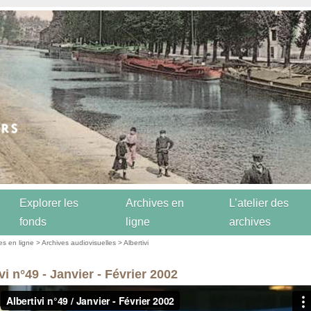
Explorer les
Archives en
L’atelier des
fonds
ligne
archives
es en ligne
>
Archives audiovisuelles
>
Albertivi
vi n°49 - Janvier - Février 2002