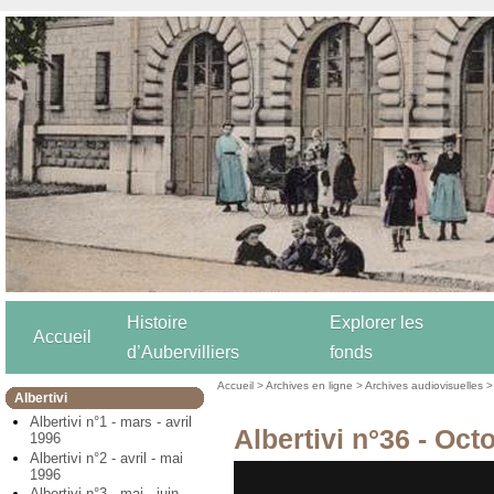
Histoire
Explorer les
Accueil
d’Aubervilliers
fonds
Accueil
>
Archives en ligne
>
Archives audiovisuelles
Albertivi
Albertivi n°1 - mars - avril
Albertivi n°36 - Oc
1996
Albertivi n°2 - avril - mai
1996
Albertivi n°3 - mai - juin