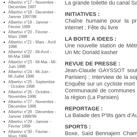
La grande toilette du canal S
Albertivi n°17 - Novembre -
Decembre 1997
Albertivi n°18 - Decembre -
INITIATIVES :
Janvier 1997/98
Chaîne humaine pour la prol
Albertivi n°19 - Janvier -
Février 1998
internet ; Fête du livre
Albertivi n°20 - Février -
Mars 1998
LA BOITE A IDEES :
Albertivi n°21 - Mars - Avril
Une nouvelle station de Mét
1998
Un Mc Donald kasher
Albertivi n°22 - Mi-Avril -
Mi-Mai 1998
Albertivi n°23 - Mi-Mai - Mi-
REVUE DE PRESSE :
Juin 1998
Jean-Claude GAYSSOT soutie
Albertivi n°24 - Mi-Juin -
Parisien) ; Interview de la
Mi-Juillet 1998
Albertivi n°25 - Septembre
Enquête sur un cycliste mort 
- Octobre 1998
Communauté de communes sol
Albertivi n°26 - Octobre -
Novembre 1998
la région (La Parisien)
Albertivi n°27 - Novembre -
Décembre 1998
REPORTAGE :
Albertivi n°28 - Décembre -
La Balade des P’tits gars d’A
Janvier 1998/99
Albertivi n°29 - Janvier -
SPORTS :
Février 1999
Albertivi n°30 - Février -
Boxe, Saïd Bennajem Champi
Mars 1999