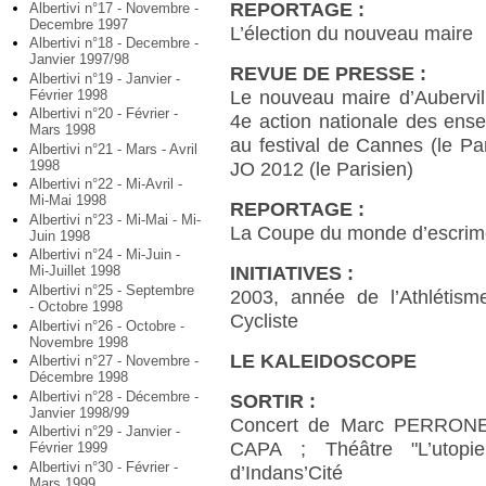
REPORTAGE :
Albertivi n°17 - Novembre -
Decembre 1997
L’élection du nouveau maire
Albertivi n°18 - Decembre -
Janvier 1997/98
REVUE DE PRESSE :
Albertivi n°19 - Janvier -
Février 1998
Le nouveau maire d’Aubervi
Albertivi n°20 - Février -
4e action nationale des ens
Mars 1998
au festival de Cannes (le Pari
Albertivi n°21 - Mars - Avril
1998
JO 2012 (le Parisien)
Albertivi n°22 - Mi-Avril -
Mi-Mai 1998
REPORTAGE :
Albertivi n°23 - Mi-Mai - Mi-
La Coupe du monde d’escri
Juin 1998
Albertivi n°24 - Mi-Juin -
INITIATIVES :
Mi-Juillet 1998
Albertivi n°25 - Septembre
2003, année de l’Athlétisme
- Octobre 1998
Cycliste
Albertivi n°26 - Octobre -
Novembre 1998
LE KALEIDOSCOPE
Albertivi n°27 - Novembre -
Décembre 1998
Albertivi n°28 - Décembre -
SORTIR :
Janvier 1998/99
Concert de Marc PERRONE ;
Albertivi n°29 - Janvier -
CAPA ; Théâtre "L’utopie
Février 1999
Albertivi n°30 - Février -
d’Indans’Cité
Mars 1999