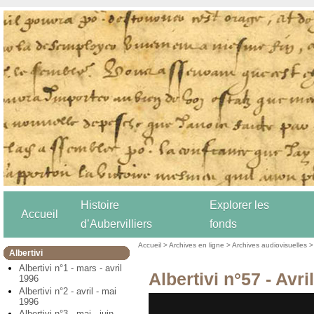
Histoire
Explorer les
Accueil
d’Aubervilliers
fonds
Accueil
>
Archives en ligne
>
Archives audiovisuelles
Albertivi
Albertivi n°1 - mars - avril
Albertivi n°57 - Avri
1996
Albertivi n°2 - avril - mai
1996
Albertivi n°3 - mai - juin