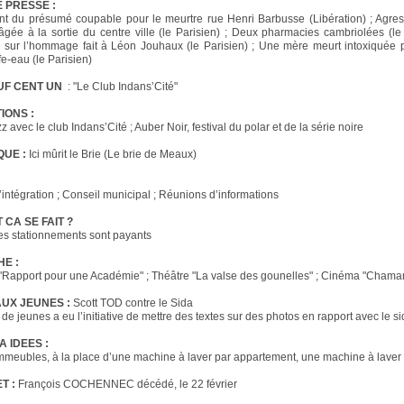
 PRESSE :
t du présumé coupable pour le meurtre rue Henri Barbusse (Libération) ; Agre
gée à la sortie du centre ville (le Parisien) ; Deux pharmacies cambriolées (le 
sur l’hommage fait à Léon Jouhaux (le Parisien) ; Une mère meurt intoxiquée 
fe-eau (le Parisien)
UF CENT UN
: "Le Club Indans’Cité"
IONS :
 avec le club Indans’Cité ; Auber Noir, festival du polar et de la série noire
QUE :
Ici mûrit le Brie (Le brie de Meaux)
l’intégration ; Conseil municipal ; Réunions d’informations
CA SE FAIT ?
es stationnements sont payants
HE :
"Rapport pour une Académie" ; Théâtre "La valse des gounelles" ; Cinéma "Chama
UX JEUNES :
Scott TOD contre le Sida
e jeunes a eu l’initiative de mettre des textes sur des photos en rapport avec le s
A IDEES :
mmeubles, à la place d’une machine à laver par appartement, une machine à laver
T :
François COCHENNEC décédé, le 22 février