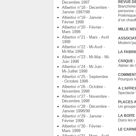
REVUE DE
Decembre 1997
Blanchimen
Albertivi n°18 - Decembre -
personne â
Janvier 1997/98
Polémique 
Albertivi n°19 - Janvier -
d’un chauf
Février 1998
Albertivi n°20 - Février -
MILLE NE
Mars 1998
Albertivi n°21 - Mars - Avril
ASSOCIAT
1998
Modern’jazz
Albertivi n°22 - Mi-Avril -
Mi-Mai 1998
LA FABRI
Albertivi n°23 - Mi-Mai - Mi-
CIVIQUE :
Juin 1998
Atelier de 
Albertivi n°24 - Mi-Juin -
Mi-Juillet 1998
COMMENT 
Albertivi n°25 - Septembre
Pourquoi l
- Octobre 1998
Albertivi n°26 - Octobre -
A L’AFFIC
Novembre 1998
Spectacle 
Albertivi n°27 - Novembre -
Décembre 1998
PLACES A
Albertivi n°28 - Décembre -
Un groupe d
Janvier 1998/99
LA BOITE 
Albertivi n°29 - Janvier -
Dans les i
Février 1999
Albertivi n°30 - Février -
LE CARNE
Mars 1999
Albertivi n°31 - Mars - Avril