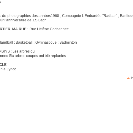
O
ns de photographies des années1960 ; Compagnie L’Embardée "Radbar" ; Banlieue
ur l’anniversaire de J.S Bach
TIER, MA RUE :
Rue Hélène Cochennec
 Handball ; Basketball ; Gymnastique ; Badminton
SINS : Les arbres du
nec Six arbres coupés ont été replantés
CLE :
nie Lyrico
H