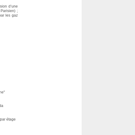
ssion d’une
Parisien) ;
par les gaz
ne"
ida
 par étage