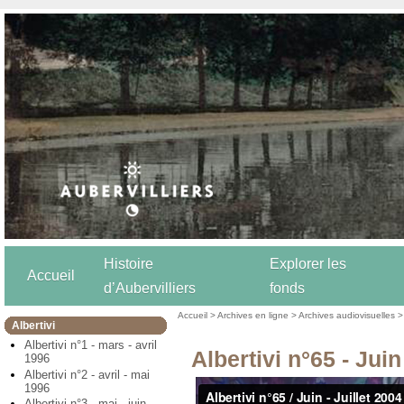
Histoire
Explorer les
Accueil
d’Aubervilliers
fonds
Accueil
>
Archives en ligne
>
Archives audiovisuelles
Albertivi
Albertivi n°1 - mars - avril
Albertivi n°65 - Juin
1996
Albertivi n°2 - avril - mai
1996
Albertivi n°3 - mai - juin