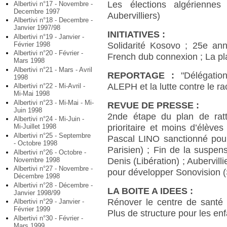
Les élections algériennes 
Albertivi n°17 - Novembre -
Decembre 1997
Aubervilliers)
Albertivi n°18 - Decembre -
Janvier 1997/98
INITIATIVES :
Albertivi n°19 - Janvier -
Février 1998
Solidarité Kosovo ; 25e ann
Albertivi n°20 - Février -
French dub connexion ; La pla
Mars 1998
Albertivi n°21 - Mars - Avril
REPORTAGE :
"Délégation
1998
ALEPH et la lutte contre le r
Albertivi n°22 - Mi-Avril -
Mi-Mai 1998
Albertivi n°23 - Mi-Mai - Mi-
REVUE DE PRESSE :
Juin 1998
2nde étape du plan de ratt
Albertivi n°24 - Mi-Juin -
prioritaire et moins d’élèves
Mi-Juillet 1998
Albertivi n°25 - Septembre
Pascal LINO sanctionné pour a
- Octobre 1998
Parisien) ; Fin de la suspen
Albertivi n°26 - Octobre -
Novembre 1998
Denis (Libération) ; Aubervil
Albertivi n°27 - Novembre -
pour développer Sonovision (
Décembre 1998
Albertivi n°28 - Décembre -
LA BOITE A IDEES :
Janvier 1998/99
Rénover le centre de santé 
Albertivi n°29 - Janvier -
Février 1999
Plus de structure pour les en
Albertivi n°30 - Février -
Mars 1999