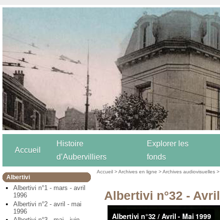
Histoire
Explorer les
Accueil
d’Aubervilliers
fonds
Accueil
>
Archives en ligne
>
Archives audiovisuelles
Albertivi
Albertivi n°1 - mars - avril
Albertivi n°32 - Avri
1996
Albertivi n°2 - avril - mai
1996
Albertivi n°3 - mai - juin