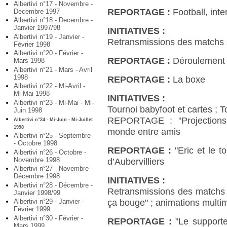
Albertivi n°17 - Novembre -
REPORTAGE :
Football, inte
Decembre 1997
Albertivi n°18 - Decembre -
Janvier 1997/98
INITIATIVES :
Albertivi n°19 - Janvier -
Retransmissions des matchs s
Février 1998
Albertivi n°20 - Février -
REPORTAGE :
Déroulement 
Mars 1998
Albertivi n°21 - Mars - Avril
1998
REPORTAGE :
La boxe
Albertivi n°22 - Mi-Avril -
Mi-Mai 1998
INITIATIVES :
Albertivi n°23 - Mi-Mai - Mi-
Tournoi babyfoot et cartes ; T
Juin 1998
REPORTAGE : "Projections
Albertivi n°24 - Mi-Juin - Mi-Juillet
1998
monde entre amis
Albertivi n°25 - Septembre
- Octobre 1998
REPORTAGE :
"Eric et le t
Albertivi n°26 - Octobre -
Novembre 1998
d’Aubervilliers
Albertivi n°27 - Novembre -
Décembre 1998
INITIATIVES :
Albertivi n°28 - Décembre -
Retransmissions des matchs 
Janvier 1998/99
Albertivi n°29 - Janvier -
ça bouge" ; animations multi
Février 1999
Albertivi n°30 - Février -
REPORTAGE :
"Le support
Mars 1999