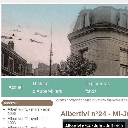
Histoire
Explorer les
Accueil
d’Aubervilliers
fonds
Accueil
>
Archives en ligne
>
Archives audiovisuelles
Albertivi
Albertivi n°1 - mars - avril
Albertivi n°24 - Mi-J
1996
Albertivi n°2 - avril - mai
1996
Albertivi n°3 - mai - juin