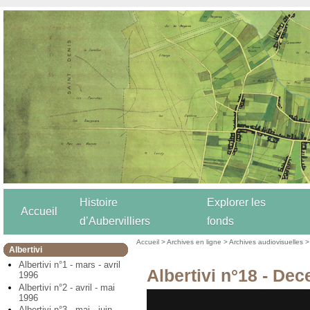
Histoire
Explorer les
Accueil
d’Aubervilliers
fonds
Accueil
>
Archives en ligne
>
Archives audiovisuelles
Albertivi
Albertivi n°1 - mars - avril
Albertivi n°18 - De
1996
Albertivi n°2 - avril - mai
1996
Albertivi n°3 - mai - juin