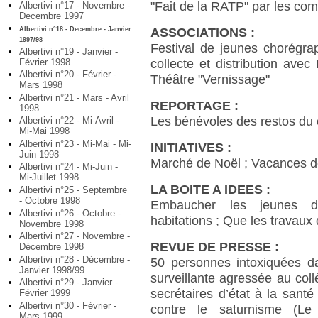
"Fait de la RATP" par les co
Albertivi n°17 - Novembre -
Decembre 1997
Albertivi n°18 - Decembre - Janvier
ASSOCIATIONS :
1997/98
Festival de jeunes chorégra
Albertivi n°19 - Janvier -
Février 1998
collecte et distribution ave
Albertivi n°20 - Février -
Théâtre "Vernissage"
Mars 1998
Albertivi n°21 - Mars - Avril
REPORTAGE :
1998
Les bénévoles des restos du 
Albertivi n°22 - Mi-Avril -
Mi-Mai 1998
Albertivi n°23 - Mi-Mai - Mi-
INITIATIVES :
Juin 1998
Marché de Noël ; Vacances de
Albertivi n°24 - Mi-Juin -
Mi-Juillet 1998
LA BOITE A IDEES :
Albertivi n°25 - Septembre
- Octobre 1998
Embaucher les jeunes d’A
Albertivi n°26 - Octobre -
habitations ; Que les travaux 
Novembre 1998
Albertivi n°27 - Novembre -
REVUE DE PRESSE :
Décembre 1998
Albertivi n°28 - Décembre -
50 personnes intoxiquées d
Janvier 1998/99
surveillante agressée au coll
Albertivi n°29 - Janvier -
secrétaires d’état à la sant
Février 1999
Albertivi n°30 - Février -
contre le saturnisme (Le
Mars 1999