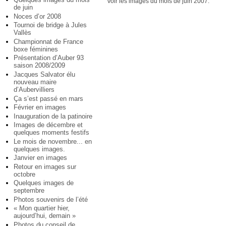
Voir les images du mois de juin 2007.
de juin
Noces d’or 2008
Tournoi de bridge à Jules
Vallès
Championnat de France
boxe féminines
Présentation d’Auber 93
saison 2008/2009
Jacques Salvator élu
nouveau maire
d’Aubervilliers
Ça s’est passé en mars
Février en images
Inauguration de la patinoire
Images de décembre et
quelques moments festifs
Le mois de novembre... en
quelques images.
Janvier en images
Retour en images sur
octobre
Quelques images de
septembre
Photos souvenirs de l’été
« Mon quartier hier,
aujourd’hui, demain »
Photos du conseil de