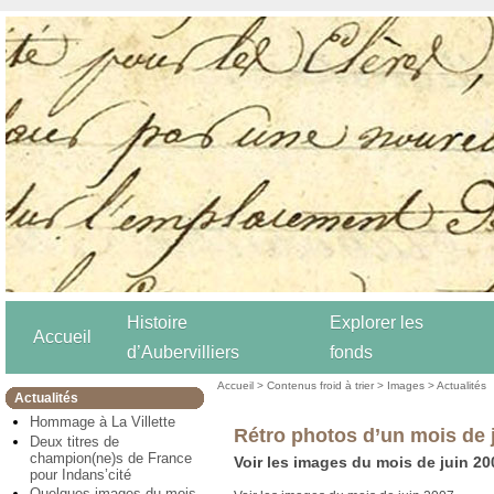
Histoire
Explorer les
Accueil
d’Aubervilliers
fonds
Accueil
>
Contenus froid à trier
>
Images
>
Actualités
Actualités
Hommage à La Villette
Rétro photos d’un mois de j
Deux titres de
champion(ne)s de France
Voir les images du mois de juin 20
pour Indans’cité
Quelques images du mois