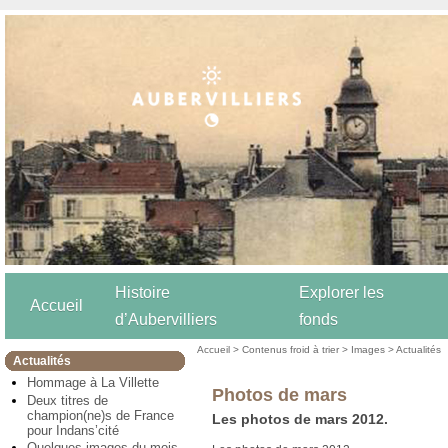
Histoire
Explorer les
Accueil
d’Aubervilliers
fonds
Accueil
>
Contenus froid à trier
>
Images
>
Actualités
Actualités
Hommage à La Villette
Photos de mars
Deux titres de
champion(ne)s de France
Les photos de mars 2012.
pour Indans’cité
Quelques images du mois