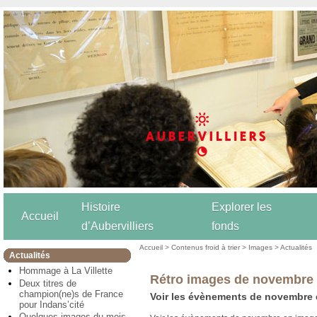
Histoire
Explorer les
Accueil
d’Aubervilliers
fonds
Accueil
>
Contenus froid à trier
>
Images
>
Actualités
Actualités
Hommage à La Villette
Rétro images de novembre
Deux titres de
champion(ne)s de France
Voir les évènements de novembre 
pour Indans’cité
Quelques images du mois