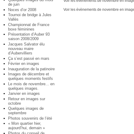
Voir les évènements de novembre en imag
de juin
Noces d’or 2008
Voir les évènements de novembre en imag
Tournoi de bridge à Jules
Vallès
Championnat de France
boxe féminines
Présentation d’Auber 93
saison 2008/2009
Jacques Salvator élu
nouveau maire
d’Aubervilliers
Ça s’est passé en mars
Février en images
Inauguration de la patinoire
Images de décembre et
quelques moments festifs
Le mois de novembre... en
quelques images.
Janvier en images
Retour en images sur
octobre
Quelques images de
septembre
Photos souvenirs de l’été
« Mon quartier hier,
aujourd’hui, demain »
Photos du conseil de