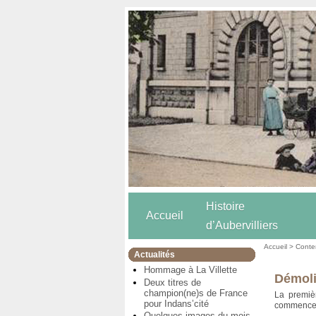
Histoire
Accueil
d’Aubervilliers
Accueil
>
Conten
Actualités
Hommage à La Villette
Démoli
Deux titres de
champion(ne)s de France
La premièr
pour Indans’cité
commenceme
Quelques images du mois