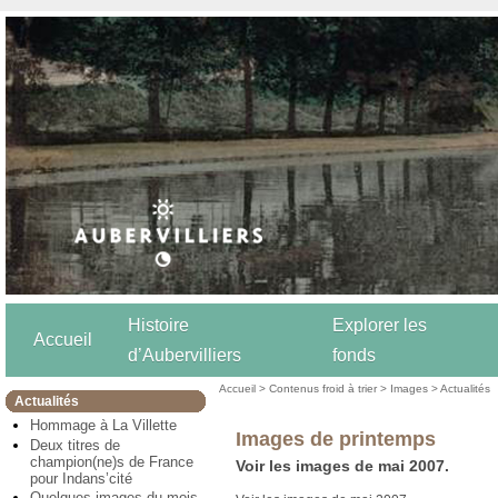
Histoire
Explorer les
Accueil
d’Aubervilliers
fonds
Accueil
>
Contenus froid à trier
>
Images
>
Actualités
Actualités
Hommage à La Villette
Images de printemps
Deux titres de
champion(ne)s de France
Voir les images de mai 2007.
pour Indans’cité
Quelques images du mois