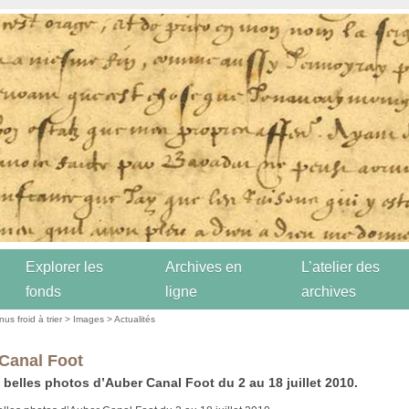
Explorer les
Archives en
L’atelier des
fonds
ligne
archives
us froid à trier
>
Images
>
Actualités
Canal Foot
 belles photos d’Auber Canal Foot du 2 au 18 juillet 2010.