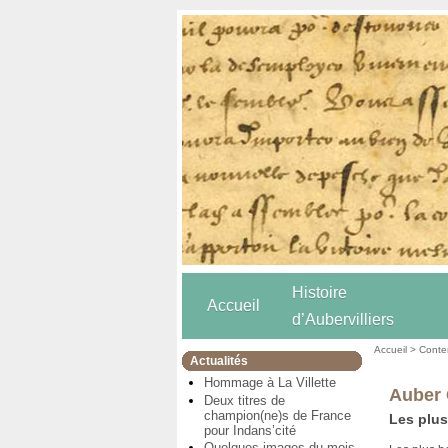
Histoire
Accueil
d’Aubervilliers
Accueil
>
Conten
Actualités
Hommage à La Villette
Auber 
Deux titres de
champion(ne)s de France
Les plus
pour Indans’cité
Quelques images du mois