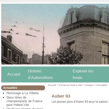
Histoire
Explorer les
Accueil
d’Aubervilliers
fonds
Accueil
>
Contenus froid à trier
>
Images
>
Actualités
Actualités
Hommage à La Villette
Auber 93
Deux titres de
champion(ne)s de France
Les jeunes pros d’Auber 93 pour la saison
pour Indans’cité
Quelques images du mois