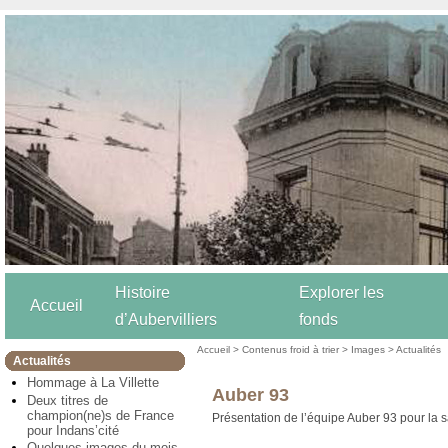
Histoire
Explorer les
Accueil
d’Aubervilliers
fonds
Accueil
>
Contenus froid à trier
>
Images
>
Actualités
Actualités
Hommage à La Villette
Auber 93
Deux titres de
champion(ne)s de France
Présentation de l’équipe Auber 93 pour la 
pour Indans’cité
Quelques images du mois