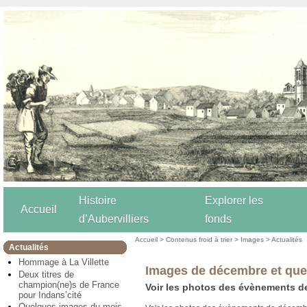
Histoire
Explorer les
Accueil
d’Aubervilliers
fonds
Accueil
>
Contenus froid à trier
>
Images
>
Actualités
Actualités
Hommage à La Villette
Images de décembre et que
Deux titres de
champion(ne)s de France
Voir les photos des évènements d
pour Indans’cité
Quelques images du mois