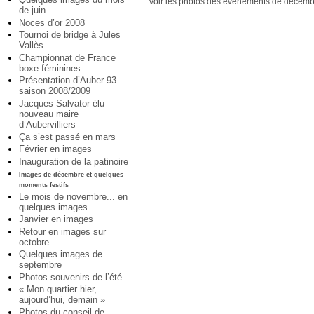
Voir les photos des évènements de décemb
de juin
Noces d’or 2008
Tournoi de bridge à Jules
Vallès
Championnat de France
boxe féminines
Présentation d’Auber 93
saison 2008/2009
Jacques Salvator élu
nouveau maire
d’Aubervilliers
Ça s’est passé en mars
Février en images
Inauguration de la patinoire
Images de décembre et quelques
moments festifs
Le mois de novembre... en
quelques images.
Janvier en images
Retour en images sur
octobre
Quelques images de
septembre
Photos souvenirs de l’été
« Mon quartier hier,
aujourd’hui, demain »
Photos du conseil de