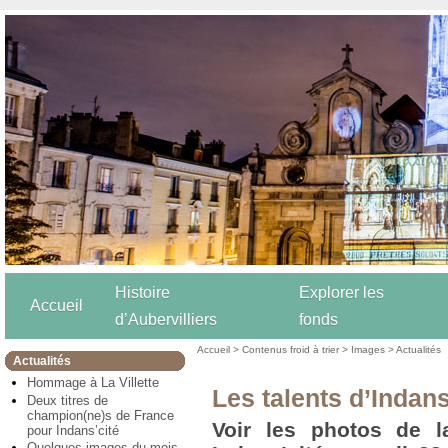
Histoire
Explorer les
Accueil
d’Aubervilliers
fonds
Accueil
>
Contenus froid à trier
>
Images
>
Actualités
Actualités
Hommage à La Villette
Les talents d’Indans
Deux titres de
champion(ne)s de France
Voir les photos de l
pour Indans’cité
Quelques images du mois